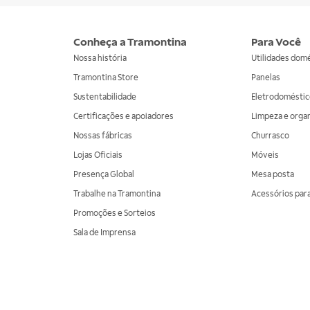
Conheça a Tramontina
Para Você
Nossa história
Utilidades dom
Tramontina Store
Panelas
Sustentabilidade
Eletrodoméstic
Certificações e apoiadores
Limpeza e orga
Nossas fábricas
Churrasco
Lojas Oficiais
Móveis
Presença Global
Mesa posta
Trabalhe na Tramontina
Acessórios para
Promoções e Sorteios
Sala de Imprensa