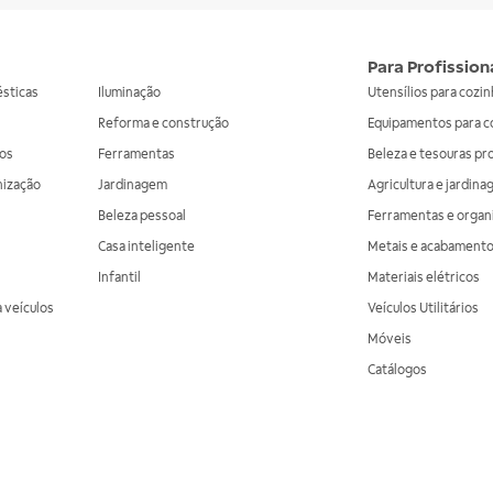
Para Profission
ésticas
Iluminação
Utensílios para cozi
Reforma e construção
Equipamentos para c
os
Ferramentas
Beleza e tesouras pr
nização
Jardinagem
Agricultura e jardin
Beleza pessoal
Ferramentas e organ
Casa inteligente
Metais e acabament
Infantil
Materiais elétricos
 veículos
Veículos Utilitários
Móveis
Catálogos