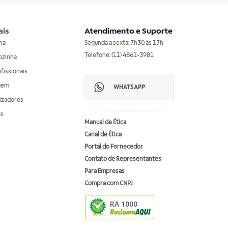
ais
Atendimento e Suporte
nha
Segunda a sexta: 7h30 às 17h
Telefone: (11) 4861-3981
ozinha
ofissionais
agem
WHATSAPP
izadores
os
Manual de Ética
Canal de Ética
Portal do Fornecedor
Contato de Representantes
Para Empresas
Compra com CNPJ
RA 1000