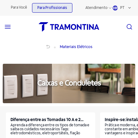
Materiais Elétricos | Tramontina
Para Você
Para Profissionais
Atendimento
PT
Materiais Elétricos
Materiais Elétricos
Caixas e Conduletes
Diferença entre as Tomadas 10 A e 2...
Inspire-se: instal
Aprenda a diferença entre os tipos de tomada e
Prática e moderna, a
saiba os cuidados necessários Tags:
constante em ambie
eletrodomésticos, eletroportáteis, fiação
vantagens e inspir