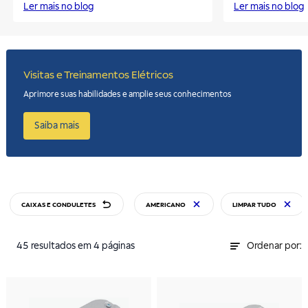
Ler mais no blog
Ler mais no blog
Visitas e Treinamentos Elétricos
Aprimore suas habilidades e amplie seus conhecimentos
Saiba mais
CAIXAS E CONDULETES
AMERICANO
LIMPAR TUDO
45
resultados
em 4 páginas
Ordenar por: