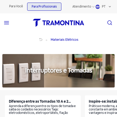
Materiais Elétricos | Tramontina
Para Você
Para Profissionais
Atendimento
PT
Materiais Elétricos
Materiais Elétricos
Interruptores e Tomadas
Diferença entre as Tomadas 10 A e 2...
Inspire-se: instal
Aprenda a diferença entre os tipos de tomada e
Prática e moderna, a
saiba os cuidados necessários Tags:
constante em ambie
eletrodomésticos, eletroportáteis, fiação
vantagens e inspir