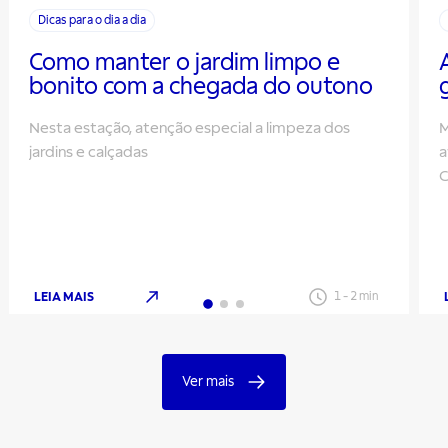
Dicas para o dia a dia
Como manter o jardim limpo e
bonito com a chegada do outono
Nesta estação, atenção especial a limpeza dos
M
jardins e calçadas
a
C
v
LEIA MAIS
1
-
2
min
Ver mais