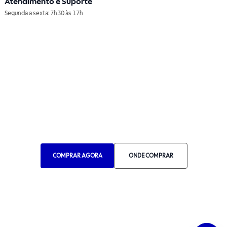
Atendimento e Suporte
Segunda a sexta: 7h30 às 17h
Telefone: (11) 4861-3981
WHATSAPP
Manual de Ética
Canal de Ética
Portal do Fornecedor
Contato de Representantes
Para Empresas
Compra com CNPJ
COMPRAR AGORA
ONDE COMPRAR
RA 1000