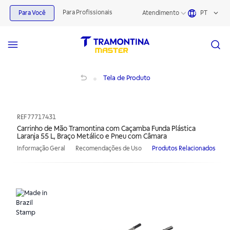
Para Profissionais
Para Você
Atendimento
PT
Carrinho de Mão Tramontina com Caçamba Funda Plástica Laranja 55 L, Braço 
Tela de Produto
REF
77717431
Carrinho de Mão Tramontina com Caçamba Funda Plástica
Laranja 55 L, Braço Metálico e Pneu com Câmara
Informação Geral
Recomendações de Uso
Produtos Relacionados