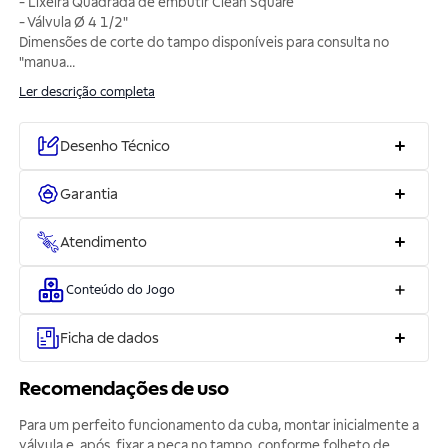
- Lixeira Quadrada de embutir Clean Square
- Válvula Ø 4 1/2"
Dimensões de corte do tampo disponíveis para consulta no
"manua
...
Ler descrição completa
Desenho Técnico
Garantia
Atendimento
Conteúdo do Jogo
Ficha de dados
Recomendações de uso
Para um perfeito funcionamento da cuba, montar inicialmente a
válvula e, após, fixar a peça no tampo, conforme folheto de