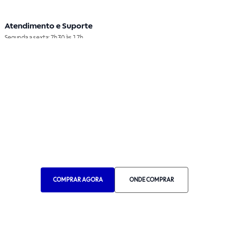
Atendimento e Suporte
Segunda a sexta: 7h30 às 17h
Telefone: (11) 4861-3981
WHATSAPP
Manual de Ética
Canal de Ética
Portal do Fornecedor
Contato de Representantes
Para Empresas
Compra com CNPJ
COMPRAR AGORA
ONDE COMPRAR
RA 1000