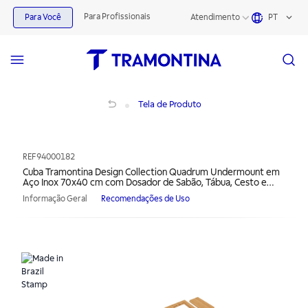
Para Profissionais
Para Você
Atendimento
PT
Cuba Tramontina Design Collection Quadrum Undermount em Aço Inox 70x40 c
Tela de Produto
REF
94000182
Cuba Tramontina Design Collection Quadrum Undermount em
Aço Inox 70x40 cm com Dosador de Sabão, Tábua, Cesto e
Lixeira quadrada de embutir
Informação Geral
Recomendações de Uso