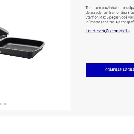
Tenha uma cozinha bem equipa
de assadeiras Tramontina Bra
Starflon Max 3 peças você vai
inúmeras receitas. Na cor gra
revestimento interno e extern
Ler descrição completa
possibilitam que as receitas 
alimentos grudem. Além disso,
lavar louças. Versáteis, são u
COMPRAR AGOR