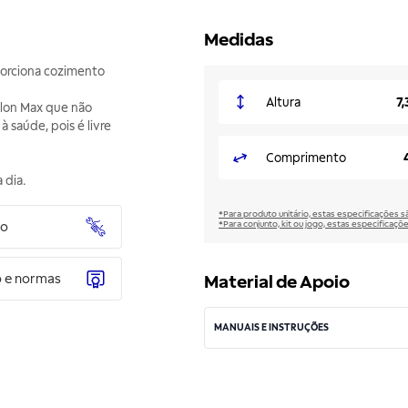
Medidas
orciona cozimento
Altura
7
flon Max que não
 à saúde, pois é livre
Comprimento
 dia.
*Para produto unitário, estas especificações 
*Para conjunto, kit ou jogo, estas especificaço
to
o e normas
Material de Apoio
MANUAIS E INSTRUÇÕES