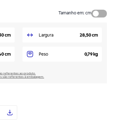
Tamanho em
:
cm
,30 cm
Largura
28,50 cm
40 cm
Peso
0,79 kg
são referentes ao produto.
̃es são referentes à embalagem.