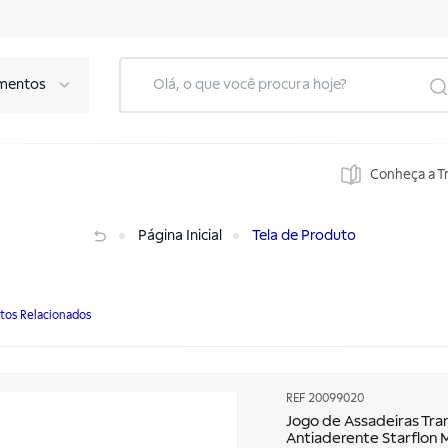
mentos
Conheça a T
 Antiaderente Starflon Max Grafite 3 Peças
Página Inicial
Tela de Produto
tos Relacionados
REF
20099020
Jogo de Assadeiras Tra
Antiaderente Starflon 