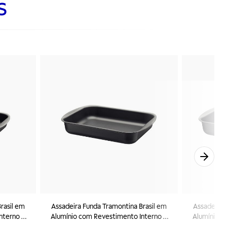
s
rasil em
Assadeira Funda Tramontina Brasil em
Assadeira 
nterno e
Alumínio com Revestimento Interno e
Alumínio c
lon Max
Externo Antiaderente Starflon Max
Externo A