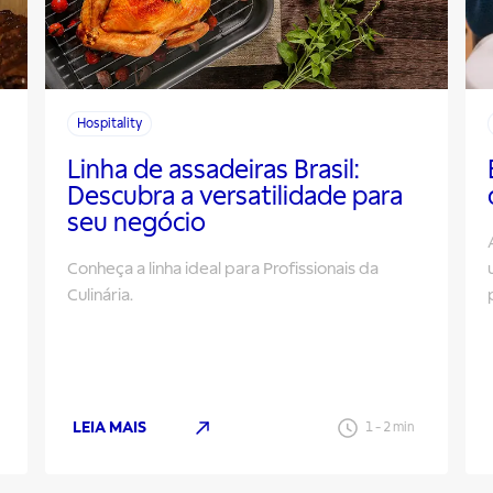
Hospitality
Linha de assadeiras Brasil:
Descubra a versatilidade para
seu negócio
Conheça a linha ideal para Profissionais da
Culinária.
LEIA MAIS
1
-
2
min