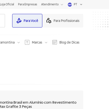
Loja Oficial
Para Empresas
Atendimento
PT
Para Você
Para Profissionais
ramontina
Marcas
Blog de Dicas
montina Brasil em Alumínio com Revestimento
Max Grafite 3 Peças