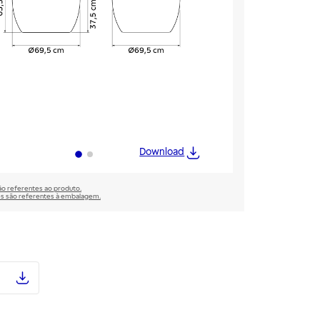
Download
são referentes ao produto.
̃es são referentes à embalagem.