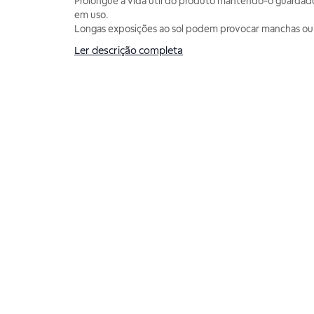
Prolongue a vida útil do produto mantendo-o guardad
em uso.
Longas exposições ao sol podem provocar manchas ou 
Ler descrição completa