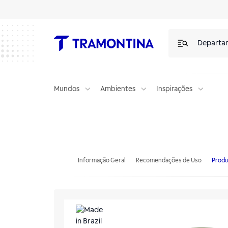
Departa
Mundos
Ambientes
Inspirações
Poltrona Tramontina Oca ECO em Polietileno I'm Green Bio-Based Ver
Informação Geral
Recomendações de Uso
Produ