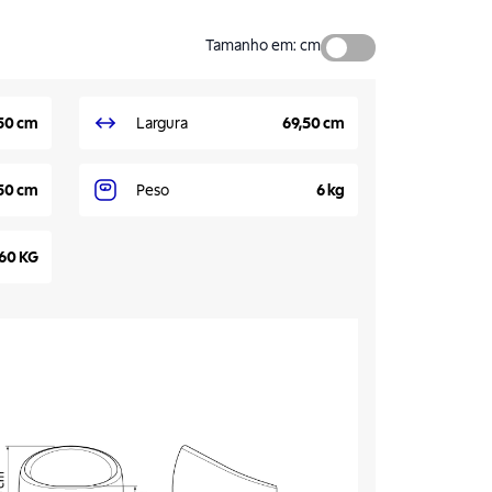
Tamanho em
:
cm
50 cm
Largura
69,50 cm
50 cm
Peso
6 kg
60 KG