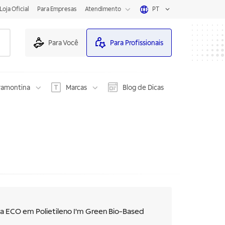
Loja Oficial
Para Empresas
Atendimento
PT
Para Você
Para Profissionais
ramontina
Marcas
Blog de Dicas
a ECO em Polietileno I'm Green Bio-Based