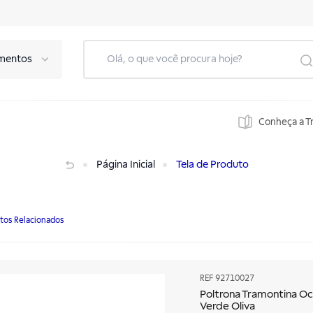
mentos
Conheça a T
de Oliva
Página Inicial
Tela de Produto
tos Relacionados
REF
92710027
Poltrona Tramontina Oc
Verde Oliva