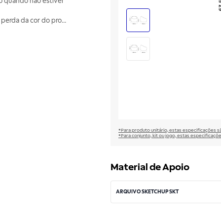
o quando não estiver
perda da cor do pro
...
*Para produto unitário, estas especificações 
*Para conjunto, kit ou jogo, estas especificaço
Material de Apoio
ARQUIVO SKETCHUP SKT