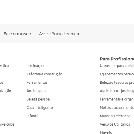
Fale conosco
Assistência técnica
Para Profission
ésticas
Iluminação
Utensílios para cozi
Reforma e construção
Equipamentos para c
os
Ferramentas
Beleza e tesouras pr
nização
Jardinagem
Agricultura e jardin
Beleza pessoal
Ferramentas e organ
Casa inteligente
Metais e acabament
Infantil
Materiais elétricos
 veículos
Veículos Utilitários
Móveis