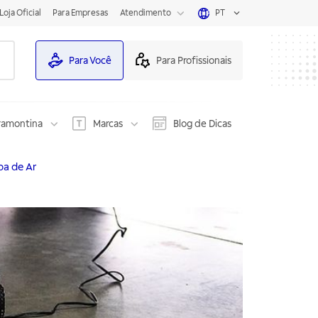
Loja Oficial
Para Empresas
Atendimento
PT
Para Você
Para Profissionais
ramontina
Marcas
Blog de Dicas
a de Ar