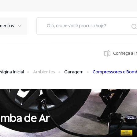
mentos
Conheça a T
ágina Inicial
Ambientes
Garagem
Compressores e Bomb
omba de Ar