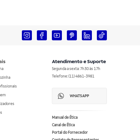
ais
Atendimento e Suporte
nha
Segunda a sexta: 7h30 às 17h
Telefone: (11) 4861-3981
ozinha
ofissionais
agem
WHATSAPP
izadores
os
Manual de Ética
Canal de Ética
Portal do Fornecedor