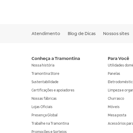
Atendimento
Blog de Dicas
Nossos sites
Conheça a Tramontina
Para Você
Nossa história
Utilidades dom
Tramontina Store
Panelas
Sustentabilidade
Eletrodoméstic
Certificações e apoiadores
Limpeza e orga
Nossas fábricas
Churrasco
Lojas Oficiais
Móveis
Presença Global
Mesa posta
Trabalhe na Tramontina
Acessórios para
Promoções e Sorteios