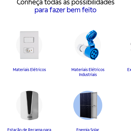
Conheça todas as possibilidades
para fazer bem feito
Materiais Elétricos
Materiais Elétricos
E
Industriais
Estação de Recarga para
Energia Solar