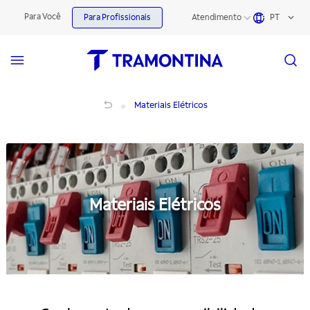
Para Você
Para Profissionais
Atendimento
PT
Materiais Elétricos
Materiais Elétricos
Materiais Elétricos