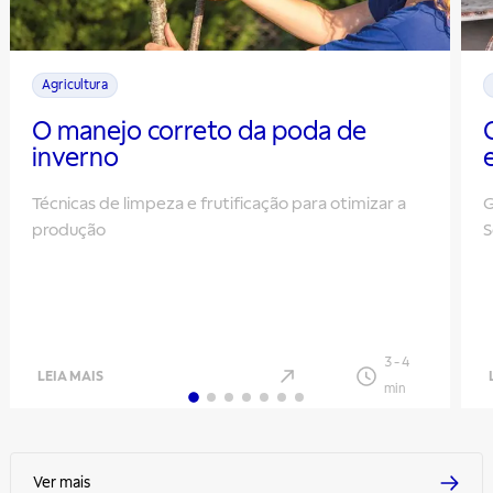
Agricultura
O manejo correto da poda de
inverno
Técnicas de limpeza e frutificação para otimizar a
G
produção
S
3
-
4
LEIA MAIS
min
Ver mais