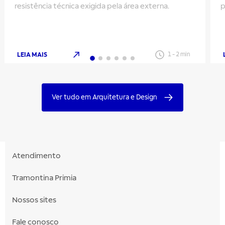
resistência técnica exigida pela área externa.
p
p
LEIA MAIS
1
-
2
min
Ver tudo em Arquitetura e Design
Atendimento
Tramontina Primia
Nossos sites
Fale conosco