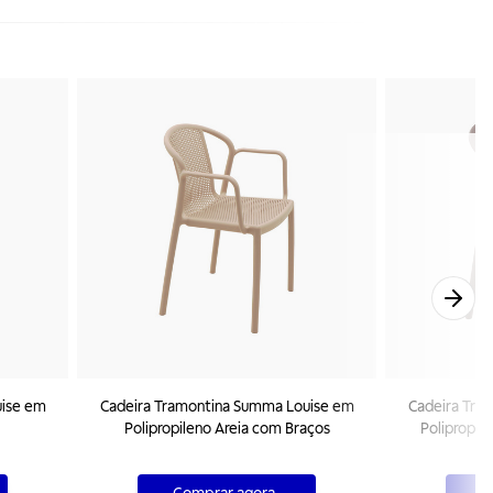
uise em
Cadeira Tramontina Summa Louise em
Cadeira Tra
Polipropileno Areia com Braços
Polipropil