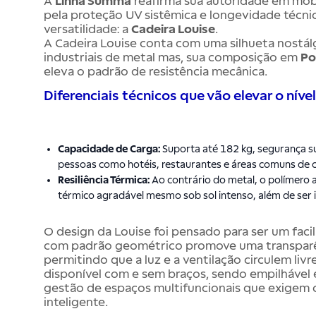
A
Linha Summa
reafirma sua autoridade em mobi
pela proteção UV sistêmica e longevidade técnic
versatilidade: a
Cadeira Louise
.
A Cadeira Louise conta com uma silhueta nostálg
industriais de metal mas, sua composição em
Po
eleva o padrão de resistência mecânica.
Diferenciais técnicos que vão elevar o níve
Capacidade de Carga:
Suporta até 182 kg, segurança su
pessoas como hotéis, restaurantes e áreas comuns de 
Resiliência Térmica:
Ao contrário do metal, o polímero 
térmico agradável mesmo sob sol intenso, além de ser 
O design da Louise foi pensado para ser um faci
com padrão geométrico promove uma transparênc
permitindo que a luz e a ventilação circulem liv
disponível com e sem braços, sendo empilhável
gestão de espaços multifuncionais que exigem
inteligente.