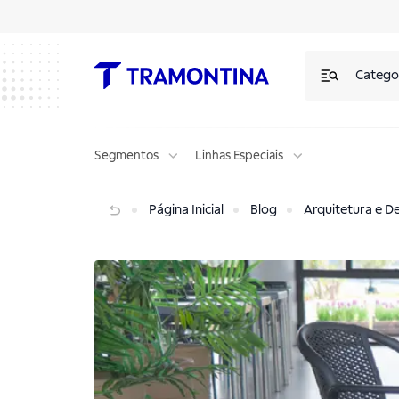
Catego
Segmentos
Linhas Especiais
Cadeira Louise Tramontina: design híbrido, alta performance e versat
Página Inicial
Blog
Arquitetura e D