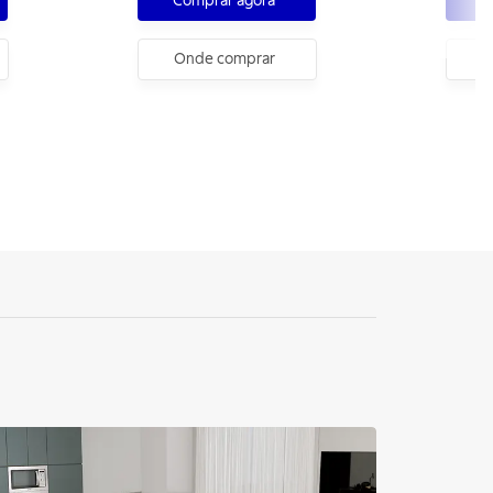
Comprar agora
C
Onde comprar
O