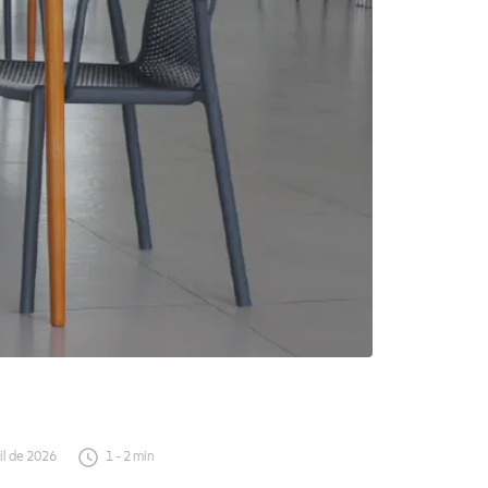
il de 2026
1
-
2
min