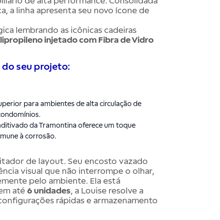
liário de alta performance. Consolidada
a, a linha apresenta seu novo ícone de
ica lembrando as icônicas cadeiras
lipropileno injetado com Fibra de Vidro
l do seu projeto:
perior para ambientes de alta circulação de
condomínios.
aditivado da Tramontina oferece um toque
imune à corrosão.
litador de layout. Seu encosto vazado
ia visual que não interrompe o olhar,
remente pelo ambiente. Ela está
 em até
6 unidades
, a Louise resolve a
 configurações rápidas e armazenamento