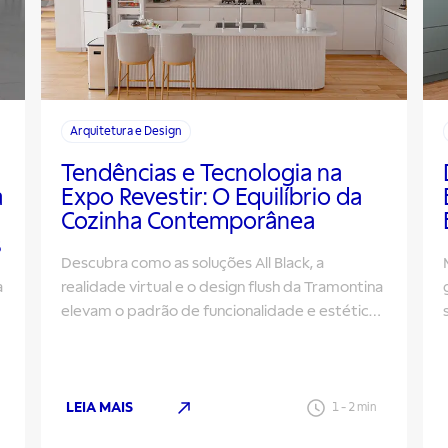
Arquitetura e Design
Tendências e Tecnologia na
a
Expo Revestir: O Equilíbrio da
Cozinha Contemporânea
s
Descubra como as soluções All Black, a
a
realidade virtual e o design flush da Tramontina
elevam o padrão de funcionalidade e estética
dos seus projetos.
LEIA MAIS
1
-
2
min