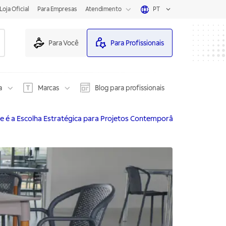
Loja Oficial
Para Empresas
Atendimento
PT
Para Você
Para Profissionais
a
Marcas
Blog para profissionais
se é a Escolha Estratégica para Projetos Contemporâneos