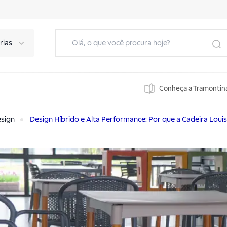
rias
Conheça a Tramontin
ilidade para áreas internas e externas
esign
Design Híbrido e Alta Performance: Por que a Cadeira Loui