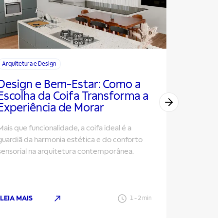
Arquitetura e Design
Arquitetur
Design e Bem-Estar: Como a
Inovaç
Escolha da Coifa Transforma a
Projet
Experiência de Morar
Linha 
Mais que funcionalidade, a coifa ideal é a
Soluções 
guardiã da harmonia estética e do conforto
minimalis
sensorial na arquitetura contemporânea.
IoT para 
LEIA MAIS
LEIA MAI
1
-
2
min