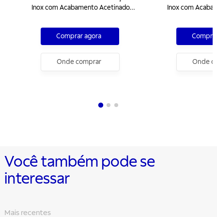
Inox com Acabamento Acetinado
Inox com Acaba
30 L
40 L
Comprar agora
Comprar
Onde comprar
Onde c
Você também pode se
interessar
Mais recentes