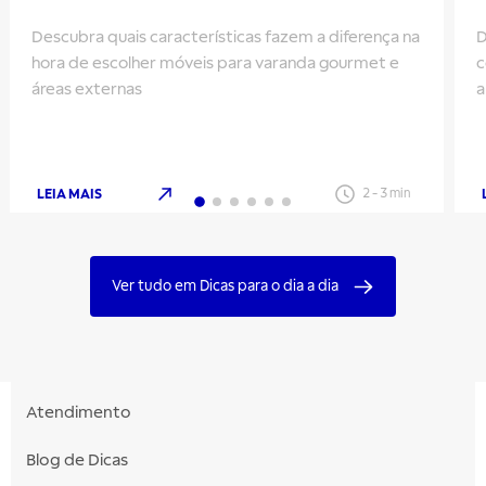
Descubra quais características fazem a diferença na
D
hora de escolher móveis para varanda gourmet e
c
áreas externas
a
q
LEIA MAIS
2
-
3
min
Ver tudo em Dicas para o dia a dia
Atendimento
Blog de Dicas