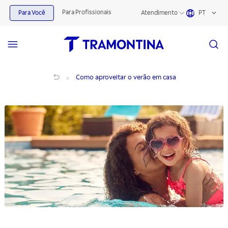
Para Profissionais
Para Você
Atendimento
PT
Como aproveitar o verão em casa
Como aproveitar o verão em casa