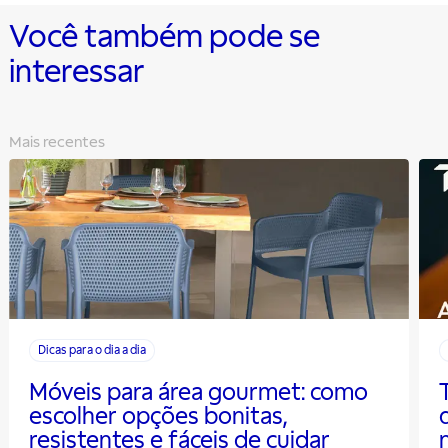
Você também pode se
interessar
Mais recentes
Dicas para o dia a dia
Móveis para área gourmet: como
escolher opções bonitas,
resistentes e fáceis de cuidar