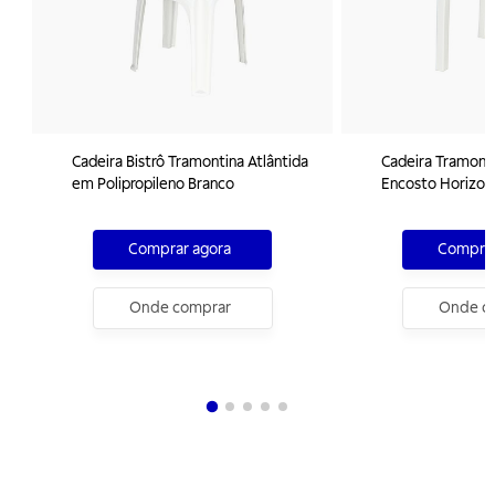
Cadeira Bistrô Tramontina Atlântida
Cadeira Tramont
em Polipropileno Branco
Encosto Horizon
Polipropileno Br
Comprar agora
Comprar
Onde comprar
Onde c