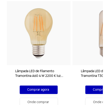
Lâmpada LED de Filamento
Lâmpada LED de
Tramontina A60 4 W 2200 K luz
Tramontina T30 
Amarela em Vidro Âmbar
Amarela Âmbar
Comprar agora
Comprar
Onde comprar
Onde c