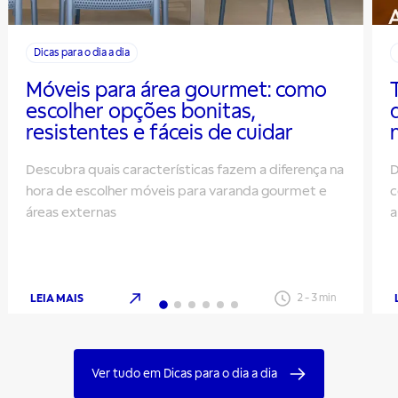
Dicas para o dia a dia
Móveis para área gourmet: como
escolher opções bonitas,
resistentes e fáceis de cuidar
Descubra quais características fazem a diferença na
D
hora de escolher móveis para varanda gourmet e
c
áreas externas
a
q
LEIA MAIS
2
-
3
min
Ver tudo em Dicas para o dia a dia