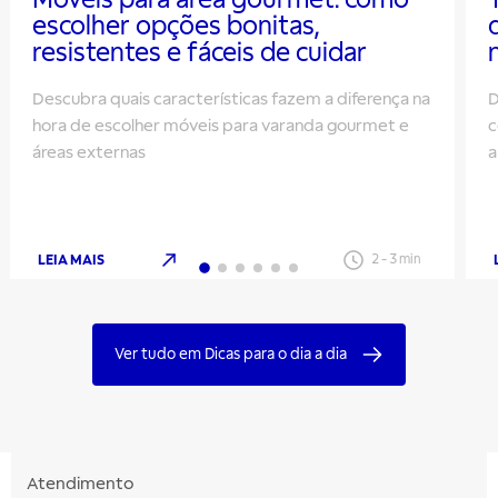
escolher opções bonitas,
resistentes e fáceis de cuidar
Descubra quais características fazem a diferença na
D
hora de escolher móveis para varanda gourmet e
c
áreas externas
a
q
LEIA MAIS
2
-
3
min
Ver tudo em Dicas para o dia a dia
Atendimento