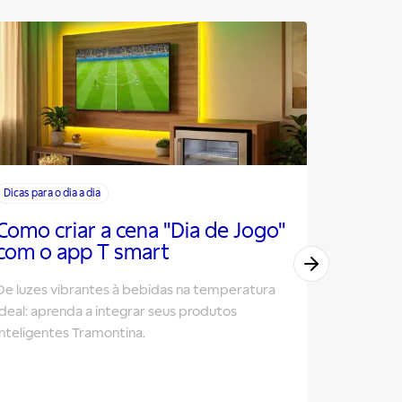
Dicas para o dia a dia
Dicas para o
Como criar a cena "Dia de Jogo"
Como E
com o app T smart
para a
De luzes vibrantes à bebidas na temperatura
Descubra 
ideal: aprenda a integrar seus produtos
material 
inteligentes Tramontina.
orquídeas