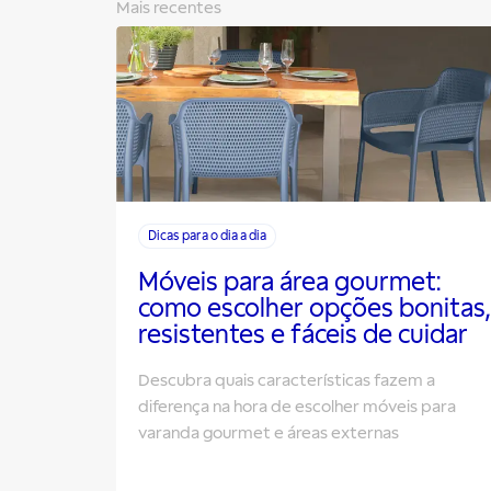
Mais recentes
Dicas para o dia a dia
Móveis para área gourmet:
como escolher opções bonitas,
resistentes e fáceis de cuidar
Descubra quais características fazem a
diferença na hora de escolher móveis para
varanda gourmet e áreas externas