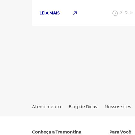
LEIA MAIS
2
-
3
min
Atendimento
Blog de Dicas
Nossos sites
Conheça a Tramontina
Para Você