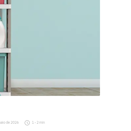
maio de 2026
1
-
2
min