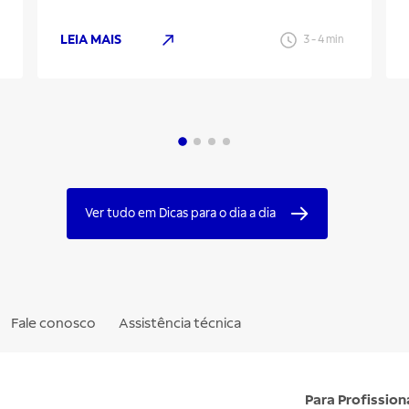
LEIA MAIS
3
-
4
min
Ver tudo em Dicas para o dia a dia
Fale conosco
Assistência técnica
Para Profission