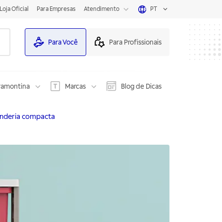
Loja Oficial
Para Empresas
Atendimento
PT
Para Você
Para Profissionais
ramontina
Marcas
Blog de Dicas
nderia compacta