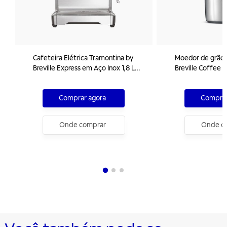
Cafeteira Elétrica Tramontina by
Moedor de grãos
Breville Express em Aço Inox 1,8 L
Breville Coffee 
220 V
Fosco 220 V
Comprar agora
Comprar
Onde comprar
Onde c