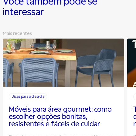
Você também pode se
interessar
Mais recentes
Dicas para o dia a dia
Móveis para área gourmet: como
escolher opções bonitas,
resistentes e fáceis de cuidar