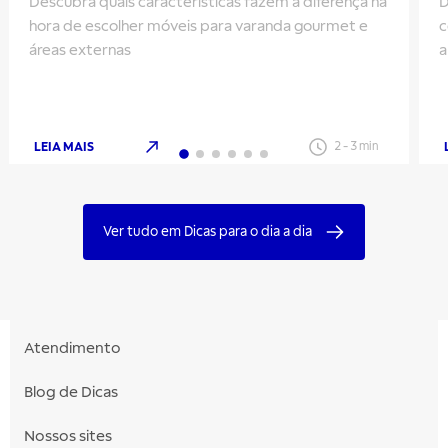
Descubra quais características fazem a diferença na
D
hora de escolher móveis para varanda gourmet e
c
áreas externas
a
q
LEIA MAIS
2
-
3
min
Ver tudo em Dicas para o dia a dia
Atendimento
Blog de Dicas
Nossos sites