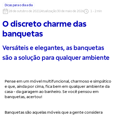
Dicas para o dia a dia
28 de outubro de 2021
|
Atualização
:
30 de maio de 2026
1
-
2
min
O discreto charme das
banquetas
Versáteis e elegantes, as banquetas
são a solução para qualquer ambiente
Pense em um móvel multifuncional, charmoso e simpático 
e que, ainda por cima, fica bem em qualquer ambiente da 
casa - da garagem ao banheiro. Se você pensou em 
banquetas, acertou!
Banquetas são aquelas móveis que a gente considera 