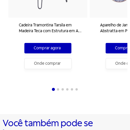
Cadeira Tramontina Tarsila em
Aparelho de Jant
Madeira Teca com Estrutura em Aço
Abstratta em Po
Carbono e Acabamento Ecoclear
20 Peças
Grafite
Comprar agora
Comprar
Onde comprar
Onde c
Você também pode se