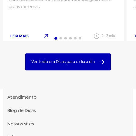
áreas externas
a
q
LEIA MAIS
2
-
3
min
Ver tudo em Dicas para o dia a dia
Atendimento
Blog de Dicas
Nossos sites