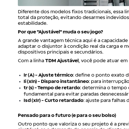
Diferente dos modelos fixos tradicionais, essa l
total da proteção, evitando desarmes indevido
estabilidade.
Por que "Ajustável" muda o seu jogo?
A grande vantagem técnica aqui é a capacidade de
adaptar o disjuntor à condição real da carga e 
dispositivos principais e secundários.
Com a linha
TDM Ajustável
, você pode atuar em 
Ir (A) - Ajuste térmico
: define o ponto exato 
Ii (xIn) - Disparo instantâneo
: para interrupçã
tr (s) - Tempo de retardo
: determina o tempo 
fundamental para evitar paradas desnecessári
Isd (xIr) - Curto retardado
: ajuste para falhas
Pensado para o futuro (e para o seu bolso)
Outro ponto que valoriza o seu projeto é a pre