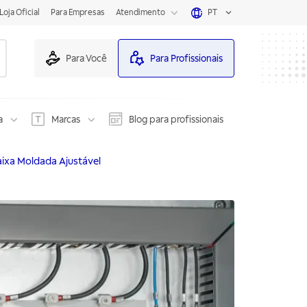
Loja Oficial
Para Empresas
Atendimento
PT
Para Você
Para Profissionais
a
Marcas
Blog para profissionais
aixa Moldada Ajustável