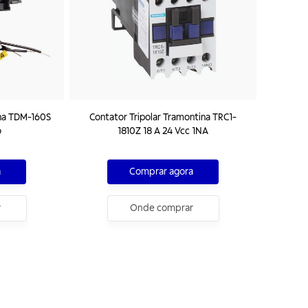
ina TDM-160S
Contator Tripolar Tramontina TRC1-
o
1810Z 18 A 24 Vcc 1NA
a
Comprar agora
r
Onde comprar