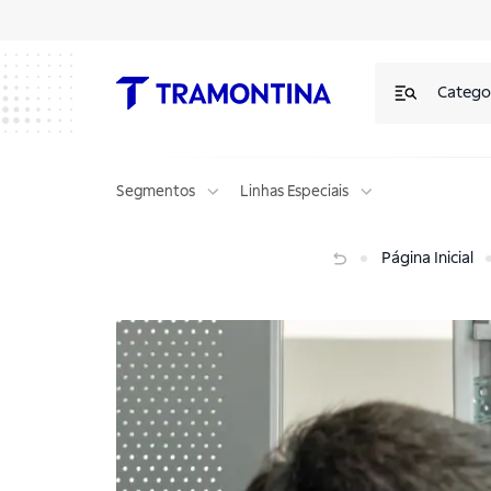
Catego
Segmentos
Linhas Especiais
Disjuntor Caixa Moldada Ajustável: proteção elétrica precisa
Página Inicial