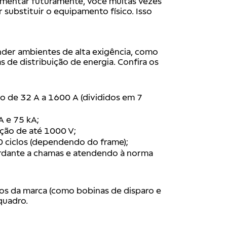
aumentar futuramente, você muitas vezes
substituir o equipamento físico. Isso
nder ambientes de alta exigência, como
 de distribuição de energia. Confira os
ndo de 32 A a 1600 A (divididos em 7
A e 75 kA;
ação de até 1000 V;
00 ciclos (dependendo do frame);
ardante a chamas e atendendo à norma
ios da marca (como bobinas de disparo e
 quadro.