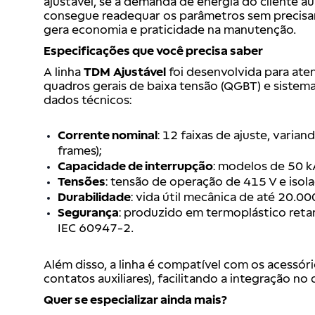
ajustável, se a demanda de energia do cliente 
consegue readequar os parâmetros sem precisar 
gera economia e praticidade na manutenção.
Especificações que você precisa saber
A linha
TDM
Ajustável
foi desenvolvida para ate
quadros gerais de baixa tensão (QGBT) e sistemas
dados técnicos:
Corrente nominal
: 12 faixas de ajuste, varia
frames);
Capacidade de interrupção
: modelos de 50 k
Tensões
: tensão de operação de 415 V e isol
Durabilidade
: vida útil mecânica de até 20.0
Segurança
: produzido em termoplástico ret
IEC 60947-2.
Além disso, a linha é compatível com os acessór
contatos auxiliares), facilitando a integração no
Quer se especializar ainda mais?