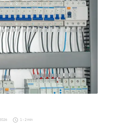
 2026
1
-
2
min