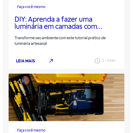
Faça você mesmo
DIY: Aprenda a fazer uma
luminária em camadas com
madeira
Transforme seu ambiente com este tutorial prático de
luminária artesanal
LEIA MAIS
1
-
2
min
Faça você mesmo