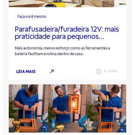
Faça você mesmo
Parafusadeira/furadeira 12V: mais
praticidade para pequenos
reparos no dia a dia
Mais autonomia, menos esforço: como as ferramentas a
bateria facilitam a rotina dentro de casa.
LEIA MAIS
1
-
2
min