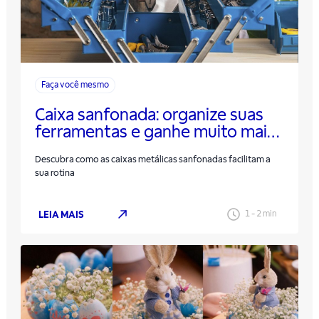
Faça você mesmo
Caixa sanfonada: organize suas
ferramentas e ganhe muito mais
tempo
Descubra como as caixas metálicas sanfonadas facilitam a
sua rotina
LEIA MAIS
1
-
2
min