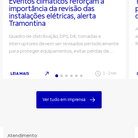
Eventos climáticos reforçam a
importância da revisão das
instalações elétricas, alerta
Tramontina
A
Quadro de distribuição, DPS, DR, tomadas e
a
interruptores devem ser revisados periodicamente
f
para proteger equipamentos, evitar perdas de
m
energia e aumentar a segurança
LEIA MAIS
1
-
2
min
Ver tudo em Imprensa
Atendimento