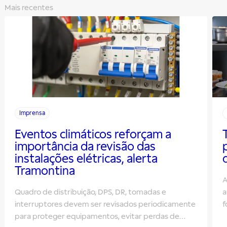
Mais recentes
Imprensa
Eventos climáticos reforçam a
importância da revisão das
instalações elétricas, alerta
Tramontina
A
Quadro de distribuição, DPS, DR, tomadas e
a
interruptores devem ser revisados periodicamente
f
para proteger equipamentos, evitar perdas de
m