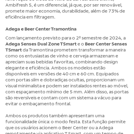
Ambifresh 5, é um diferencial, já que, por ser renovável,
promete maior economia, durabilidade, além de 73% de
eficiência em filtragem.
Adega e Beer Center Tramontina
Com lançamento previsto para o 2º semestre de 2024, a
Adega Senses Dual Zone TSmart
e o
Beer Center Senses
TSmart
da Tramontina prometem transformar a maneira
como os entusiastas de vinho e cerveja armazenam e
apreciam suas bebidas favoritas, combinando design
elegante e eficiência. Ambos os modelos estão
disponíveis em versões de 40 cm e 60 cm. Equipados
com portas
slim
e dobradiças ocultas, proporcionam um
visual minimalista e podem ser instalados rentes ao móvel,
com espaçamento mínimo de 5 mm. Além disso, as portas
são reversíveis e contam com um sistema a vácuo para
evitar o embaçamento frontal.
Ambos os produtos também apresentam uma
funcionalidade única: o modo festa. Esta função permite
que os usuários acionem o Beer Center ou a Adega
remotamente via aplicativo T Smart, com um tempo de