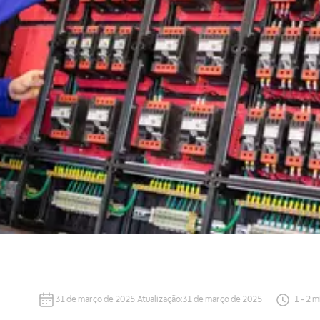
31 de março de 2025
|
Atualização
:
31 de março de 2025
1
-
2
m