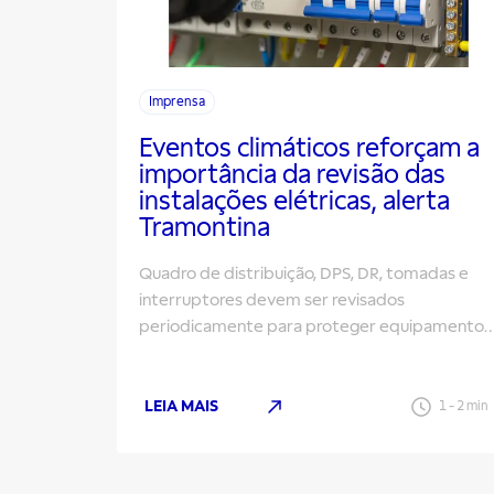
Imprensa
Eventos climáticos reforçam a
importância da revisão das
instalações elétricas, alerta
Tramontina
Quadro de distribuição, DPS, DR, tomadas e
interruptores devem ser revisados
periodicamente para proteger equipamentos
evitar perdas de energia e aumentar a
segurança
LEIA MAIS
1
-
2
min