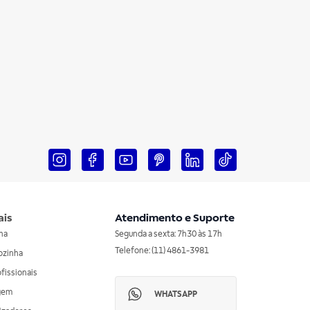
ais
Atendimento e Suporte
nha
Segunda a sexta: 7h30 às 17h
Telefone: (11) 4861-3981
ozinha
ofissionais
agem
WHATSAPP