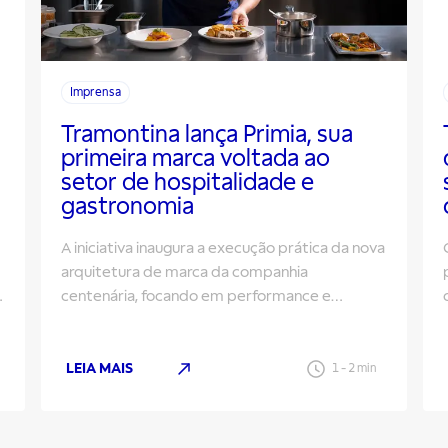
Imprensa
Tramontina lança Primia, sua
primeira marca voltada ao
setor de hospitalidade e
gastronomia
A iniciativa inaugura a execução prática da nova
arquitetura de marca da companhia
,
centenária, focando em performance e
precisão para o mercado B2B
LEIA MAIS
1
-
2
min