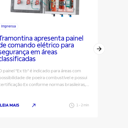
Imprensa
Imprensa
Tramontina apresenta painel
Instal
de comando elétrico para
permit
segurança em áreas
elétri
classificadas
Tramontin
O painel “Ex tb” é indicado para áreas com
modulares
possibilidade de poeira combustível e possui
ambientes
certificação Ex conforme normas brasileiras,
flexibilid
atendendo agroindústrias, portos e indústrias
químicas
LEIA MAIS
LEIA MAI
1
-
2
min