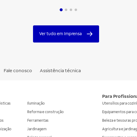
Ver tudo em Imprensa
Fale conosco
Assistência técnica
Para Profission
ésticas
Iluminação
Utensílios para cozi
Reforma e construção
Equipamentos para c
os
Ferramentas
Beleza e tesouras pr
nização
Jardinagem
Agricultura e jardin