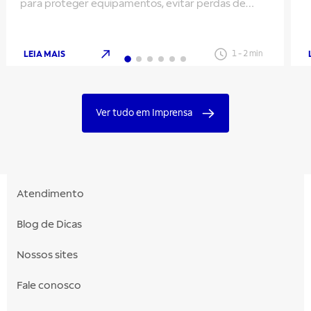
para proteger equipamentos, evitar perdas de
m
energia e aumentar a segurança
LEIA MAIS
1
-
2
min
Ver tudo em Imprensa
Atendimento
Blog de Dicas
Nossos sites
Fale conosco