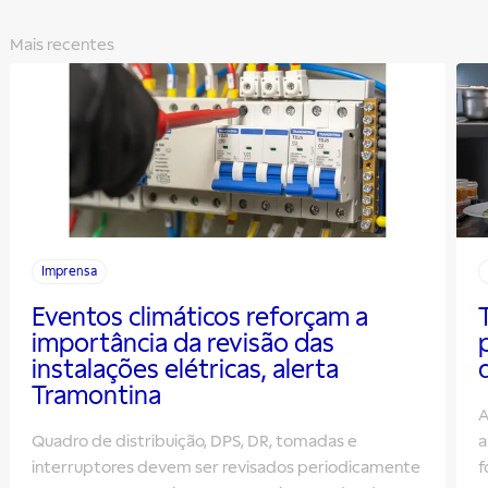
Mais recentes
Imprensa
Eventos climáticos reforçam a
importância da revisão das
instalações elétricas, alerta
Tramontina
A
Quadro de distribuição, DPS, DR, tomadas e
a
interruptores devem ser revisados periodicamente
f