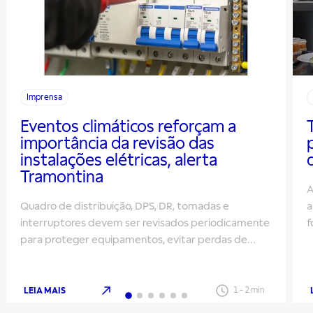
Imprensa
Eventos climáticos reforçam a
importância da revisão das
instalações elétricas, alerta
Tramontina
A
Quadro de distribuição, DPS, DR, tomadas e
a
interruptores devem ser revisados periodicamente
f
para proteger equipamentos, evitar perdas de
m
energia e aumentar a segurança
LEIA MAIS
1
-
2
min