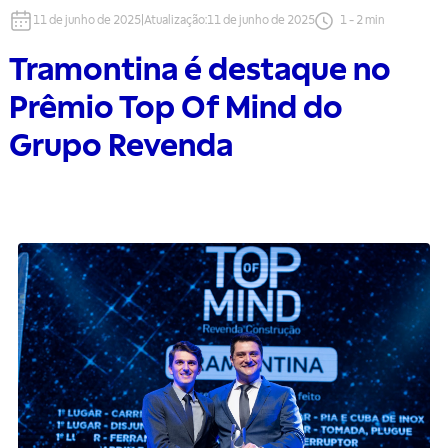
11 de junho de 2025
|
Atualização
:
11 de junho de 2025
1
-
2
min
Tramontina é destaque no
Prêmio Top Of Mind do
Grupo Revenda