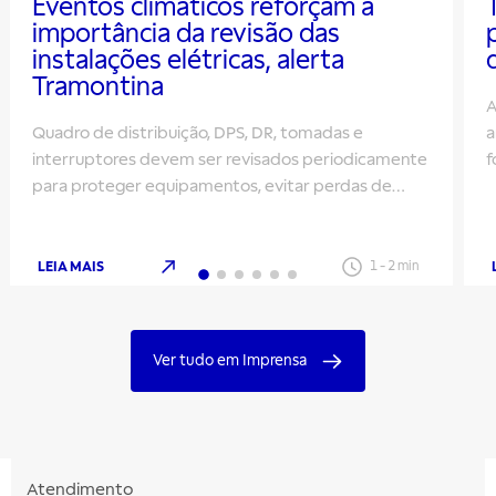
Eventos climáticos reforçam a
importância da revisão das
instalações elétricas, alerta
Tramontina
A
Quadro de distribuição, DPS, DR, tomadas e
a
interruptores devem ser revisados periodicamente
f
para proteger equipamentos, evitar perdas de
m
energia e aumentar a segurança
LEIA MAIS
1
-
2
min
Ver tudo em Imprensa
Atendimento