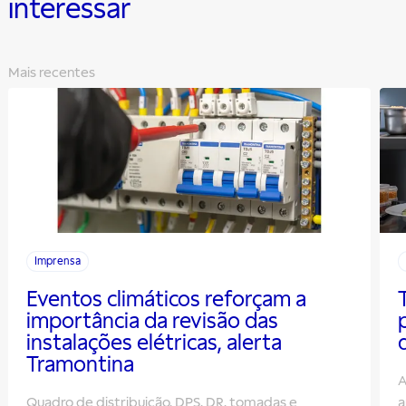
interessar
Mais recentes
Imprensa
Eventos climáticos reforçam a
importância da revisão das
instalações elétricas, alerta
Tramontina
A
Quadro de distribuição, DPS, DR, tomadas e
a