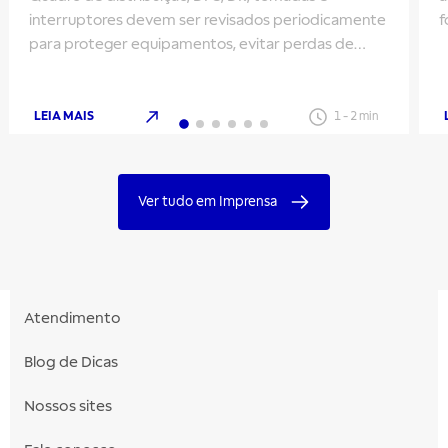
interruptores devem ser revisados periodicamente
f
para proteger equipamentos, evitar perdas de
m
energia e aumentar a segurança
LEIA MAIS
1
-
2
min
Ver tudo em Imprensa
Atendimento
Blog de Dicas
Nossos sites