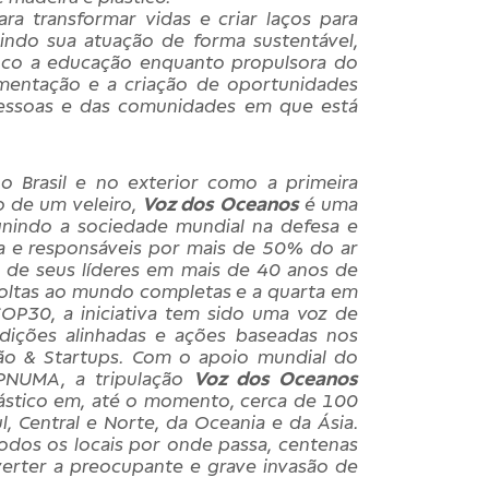
a transformar vidas e criar laços para
indo sua atuação de forma sustentável,
oco a educação enquanto propulsora do
imentação e a criação de oportunidades
 pessoas e das comunidades em que está
o Brasil e no exterior como a primeira
do de um veleiro,
Voz dos Oceanos
é uma
, unindo a sociedade mundial na defesa e
a e responsáveis por mais de 50% do ar
co de seus líderes em mais de 40 anos de
 voltas ao mundo completas e a quarta em
OP30, a iniciativa tem sido uma voz de
dições alinhadas e ações baseadas nos
ção & Startups. Com o apoio mundial do
PNUMA, a tripulação
Voz dos Oceanos
lástico em, até o momento, cerca de 100
, Central e Norte, da Oceania e da Ásia.
dos os locais por onde passa, centenas
verter a preocupante e grave invasão de