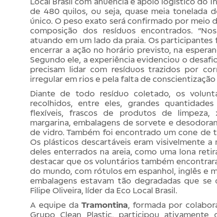
Local Brasil com anuência e apoio logístico do In
de 480 quilos, ou seja, quase meia tonelada d
único. O peso exato será confirmado por meio d
composição dos resíduos encontrados. “No
atuando em um lado da praia. Os participantes
encerrar a ação no horário previsto, na esperanç
Segundo ele, a experiência evidenciou o desafi
precisam lidar com resíduos trazidos por cor
irregular em rios e pela falta de conscientização
Diante de todo resíduo coletado, os voluntá
recolhidos, entre eles, grandes quantidade
flexíveis, frascos de produtos de limpeza, 
margarina, embalagens de sorvete e desodorant
de vidro. Também foi encontrado um cone de t
Os plásticos descartáveis eram visivelmente a
deles enterrados na areia, como uma lona retir
destacar que os voluntários também encontrar
do mundo, com rótulos em espanhol, inglês e m
embalagens estavam tão degradadas que se 
Filipe Oliveira, líder da Eco Local Brasil.
A equipe da
Tramontina
, formada por colabor
Grupo Clean Plastic, participou ativamente