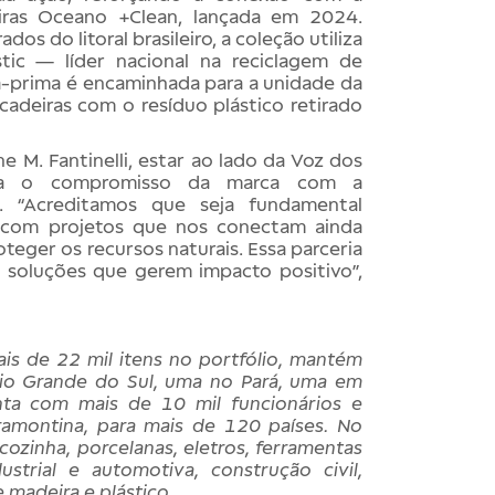
eiras Oceano +Clean, lançada em 2024.
os do litoral brasileiro, a coleção utiliza
tic — líder nacional na reciclagem de
ia-prima é encaminhada para a unidade da
cadeiras com o resíduo plástico retirado
e M. Fantinelli, estar ao lado da Voz dos
rça o compromisso da marca com a
l. “Acreditamos que seja fundamental
 com projetos que nos conectam ainda
teger os recursos naturais. Essa parceria
do soluções que gerem impacto positivo”,
is de 22 mil itens no portfólio, mantém
Rio Grande do Sul, uma no Pará, uma em
ta com mais de 10 mil funcionários e
amontina, para mais de 120 países. No
cozinha, porcelanas, eletros, ferramentas
ustrial e automotiva, construção civil,
e madeira e plástico.