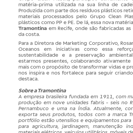
matéria-prima utilizada na sua linha de cad
Produzida com parte dos resíduos plásticos retirad
materiais processados pelo Grupo Clean Plas
plásticos como PP e PE. De lá, essa nova matér
Tramontina
em Recife, onde são fabricadas as 
da costa.
Para a Diretora de Marketing Corporativo, Rosan
Oceanos em iniciativas como essa refo
sustentabilidade e a preservação ambienta
estarmos presentes, colaborando ativamente
mais com o propósito de transformar vidas e pro
nos inspira e nos fortalece para seguir crian
destaca.
Sobre a Tramontina
A empresa brasileira fundada em 1911, com ma
produção em nove unidades fabris - seis no 
Pernambuco e uma na Índia. Atualmente, con
exporta seus produtos, todos com a marca Tr
portfólio estão utensílios e equipamentos para 
para agricultura, jardinagem, manutenção ind
materiais elétricos, veículos utilitários, móveis d