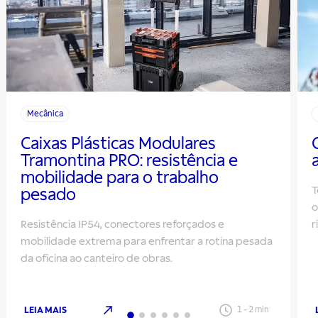
Mecânica
Caixas Plásticas Modulares
Tramontina PRO: resistência e
mobilidade para o trabalho
T
pesado
o
Resistência IP54, conectores reforçados e
r
mobilidade extrema para enfrentar a rotina pesada
da oficina ao canteiro de obras.
LEIA MAIS
1
-
2
min