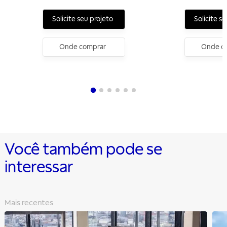
Solicite seu projeto
Solicite s
Onde comprar
Onde c
Você também pode se
interessar
Mais recentes