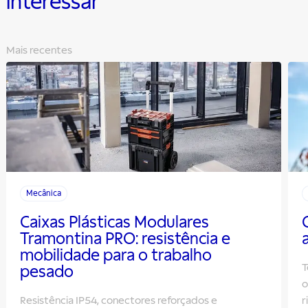
interessar
Mais recentes
Mecânica
Caixas Plásticas Modulares
Tramontina PRO: resistência e
mobilidade para o trabalho
T
pesado
o
Resistência IP54, conectores reforçados e
r