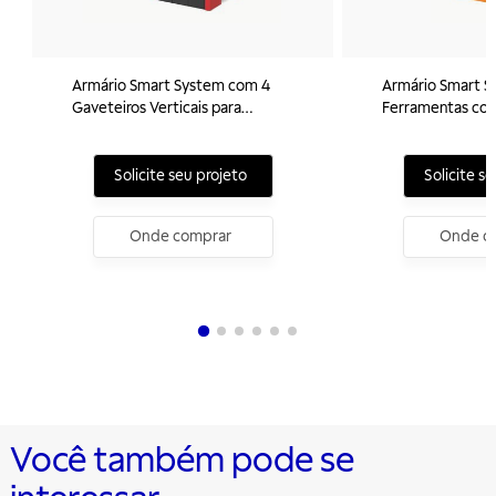
Armário Smart System com 4
Armário Smart S
Gaveteiros Verticais para
Ferramentas com
Ferramentas Tramontina PRO
Prateleiras Tra
Solicite seu projeto
Solicite s
Onde comprar
Onde c
Você também pode se