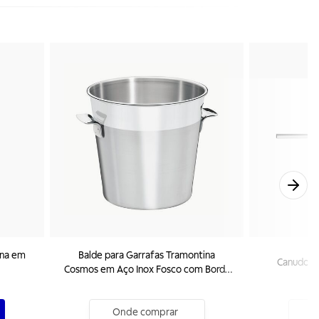
ina em
Balde para Garrafas Tramontina
Canudo T
Cosmos em Aço Inox Fosco com Borda
em Brilho 20 cm 5,2 L
Onde comprar
O