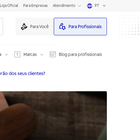
Loja Oficial
Para Empresas
Atendimento
PT
Para Você
Para Profissionais
a
Marcas
Blog para profissionais
rão dos seus clientes?