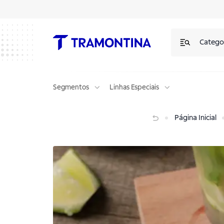
Catego
Segmentos
Linhas Especiais
Como fazer sua marca se destacar no verão dos seus clientes?
Página Inicial