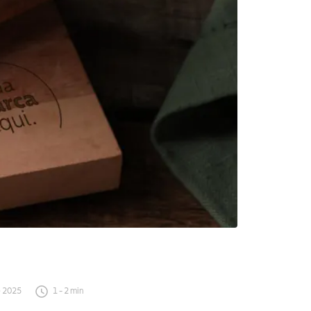
e 2025
1
-
2
min