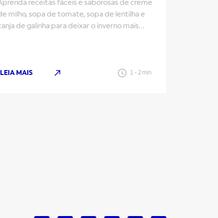
Aprenda receitas fáceis e saborosas de creme
Do Nordes
de milho, sopa de tomate, sopa de lentilha e
diferentes
canja de galinha para deixar o inverno mais
Descubra 
aconchegante
nas festas
LEIA MAIS
LEIA MAI
1
-
2
min