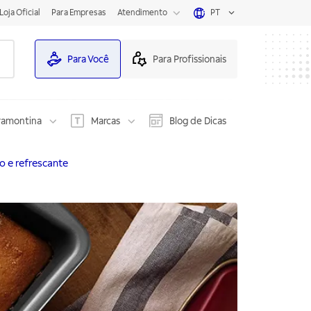
Loja Oficial
Para Empresas
Atendimento
PT
Para Você
Para Profissionais
ramontina
Marcas
Blog de Dicas
io e refrescante