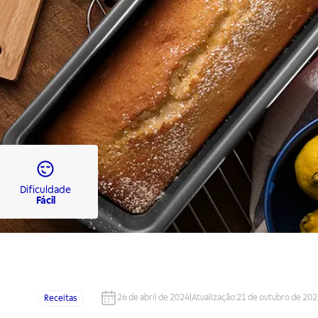
Dificuldade
Fácil
26 de abril de 2024
|
Atualização
:
21 de outubro de 20
Receitas