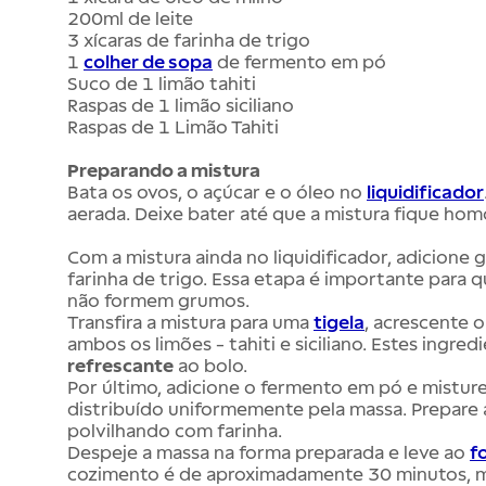
200ml de leite
3 xícaras de farinha de trigo
1
colher de sopa
de fermento em pó
Suco de 1 limão tahiti
Raspas de 1 limão siciliano
Raspas de 1 Limão Tahiti
Preparando a mistura
Bata os ovos, o açúcar e o óleo no
liquidificador
aerada. Deixe bater até que a mistura fique ho
Com a mistura ainda no liquidificador, adicione
farinha de trigo. Essa etapa é importante para 
não formem grumos.
Transfira a mistura para uma
tigela
, acrescente o
ambos os limões - tahiti e siciliano. Estes ingre
refrescante
ao bolo.
Por último, adicione o fermento em pó e mistur
distribuído uniformemente pela massa. Prepare
polvilhando com farinha.
Despeje a massa na forma preparada e leve ao
f
cozimento é de aproximadamente 30 minutos, mas