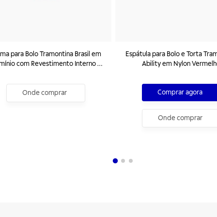
ma para Bolo Tramontina Brasil em
Espátula para Bolo e Torta Tra
mínio com Revestimento Interno e
Ability em Nylon Vermel
xterno Antiaderente Starflon Max
Vermelha 24 cm 2 L
Comprar agora
Onde comprar
Onde comprar