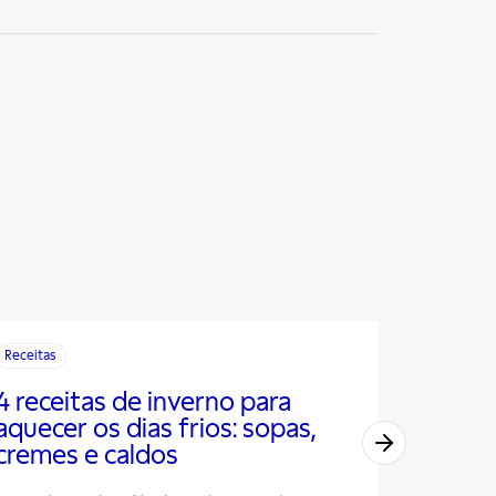
Receitas
Receitas
4 receitas de inverno para
Sabore
aquecer os dias frios: sopas,
de pé 
cremes e caldos
conhec