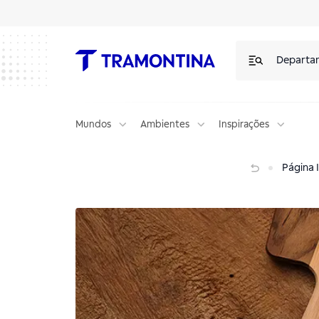
Departa
Mundos
Ambientes
Inspirações
Bolo de limão: irresistivelmente macio e refrescante
Página I