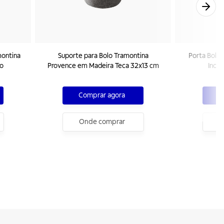
montina
Suporte para Bolo Tramontina
Porta Bolo 
ho
Provence em Madeira Teca 32x13 cm
Inox
Comprar agora
C
Onde comprar
O