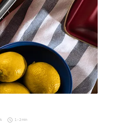
24
1
-
2
min