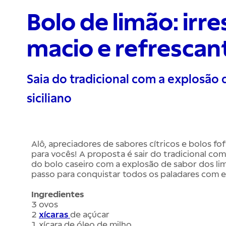
Bolo de limão: irr
macio e refrescan
Saia do tradicional com a explosão d
siciliano
Alô, apreciadores de sabores cítricos e bolos fof
para vocês! A proposta é sair do tradicional co
do bolo caseiro com a explosão de sabor dos limõ
passo para conquistar todos os paladares com es
Ingredientes
3 ovos
2
xícaras
de açúcar
1 xícara de óleo de milho