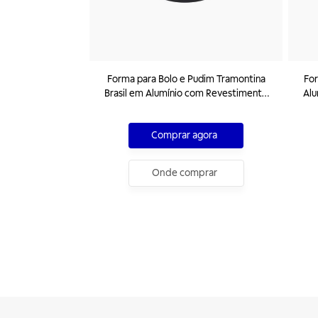
Forma para Bolo e Pudim Tramontina
For
Brasil em Alumínio com Revestimento
Alu
Interno e Externo Antiaderente
E
Starflon Premium Preto 24 cm 2,6 L
Comprar agora
Onde comprar