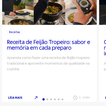
Receitas
Receita de Feijão Tropeiro: sabor e
memória em cada preparo
Aprenda como fazer uma receita de feijão tropeiro
tradicional e aproveite momentos de qualidade na
A
cozinha
p
LEIA MAIS
1
-
2
min