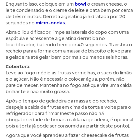
Enquanto isso, coloque em um
bowl
o cream cheese, o
leite condensado e o creme de leite e bata bem por cerca
de três minutos. Derreta a gelatina já hidratada por 20
segundos no
micro-ondas
.
Abra o liquidificador, limpe as laterais do copo com uma
espátula e acrescente a gelatina derretida no
liquidificador, batendo bem por 40 segundos. Transfira o
recheio para a forma com a massa de biscoito e leve para
a geladeira até gelar bem por mais ou menos seis horas.
Cobertura:
Leve ao fogo médio as frutas vermelhas, o suco do limão
e o açúcar. Não é necessário colocar água, porém, não
pare de mexer. Mantenha no fogo até que vire uma calda
brilhante e não muito grossa.
Após o tempo de geladeira da massa e do recheio,
despeje a calda de frutas em cima da torta e volte para o
refrigerador para firmar (neste passo não há
obrigatoriedade de firmar a calda na geladeira, é opcional
pois a torta já pode ser consumida a partir deste ponto).
Agora que você aprendeu a fazer cheesecake de frutas