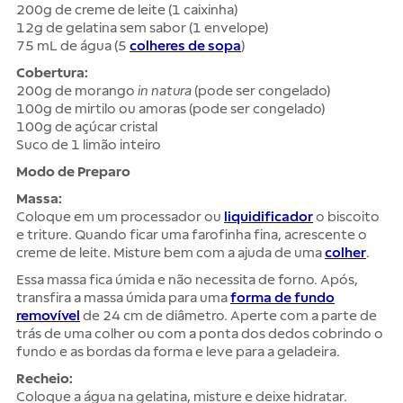
200g de creme de leite (1 caixinha)
12g de gelatina sem sabor (1 envelope)
75 mL de água (5
colheres de sopa
)
Cobertura:
200g de morango
in natura
(pode ser congelado)
100g de mirtilo ou amoras (pode ser congelado)
100g de açúcar cristal
Suco de 1 limão inteiro
Modo de Preparo
Massa:
Coloque em um processador ou
liquidificador
o biscoito
e triture. Quando ficar uma farofinha fina, acrescente o
creme de leite. Misture bem com a ajuda de uma
colher
.
Essa massa fica úmida e não necessita de forno. Após,
transfira a massa úmida para uma
forma de fundo
removível
de 24 cm de diâmetro. Aperte com a parte de
trás de uma colher ou com a ponta dos dedos cobrindo o
fundo e as bordas da forma e leve para a geladeira.
Recheio:
Coloque a água na gelatina, misture e deixe hidratar.