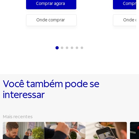
Comprar agora
Comprar
Onde comprar
Onde c
Você também pode se
interessar
Mais recentes