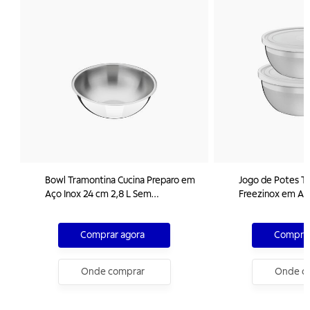
Bowl Tramontina Cucina Preparo em
Jogo de Potes T
Aço Inox 24 cm 2,8 L Sem
Freezinox em Aç
Embalagem
Plástica 2 Peças
Comprar agora
Comprar
Onde comprar
Onde c