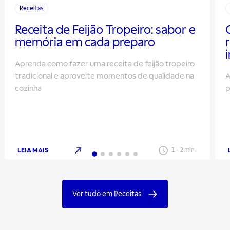
Receitas
Receita de Feijão Tropeiro: sabor e
memória em cada preparo
Aprenda como fazer uma receita de feijão tropeiro
tradicional e aproveite momentos de qualidade na
A
cozinha
p
LEIA MAIS
1
-
2
min
Ver tudo em Receitas