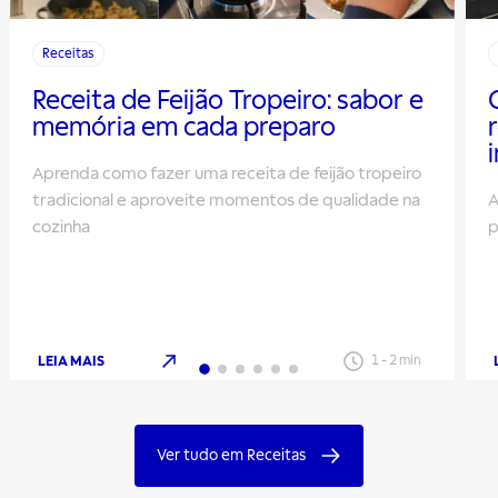
Receitas
Receita de Feijão Tropeiro: sabor e
memória em cada preparo
Aprenda como fazer uma receita de feijão tropeiro
tradicional e aproveite momentos de qualidade na
A
cozinha
p
LEIA MAIS
1
-
2
min
Ver tudo em Receitas