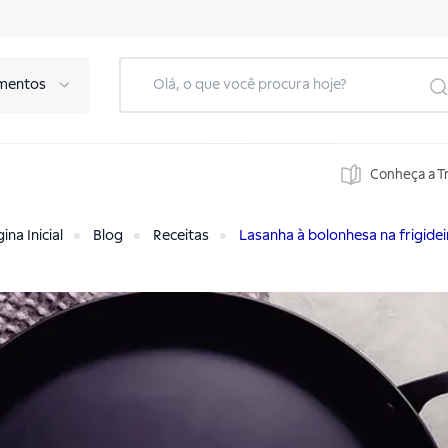
mentos
Conheça a T
ina Inicial
Blog
Receitas
Lasanha à bolonhesa na frigidei