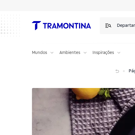
Departa
Mundos
Ambientes
Inspirações
Lasanha à bolonhesa na frigideira de ferro
Pág