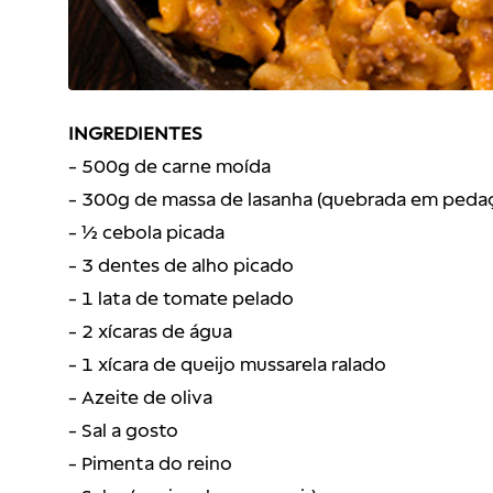
INGREDIENTES
- 500g de carne moída
- 300g de massa de lasanha (quebrada em peda
- ½ cebola picada
- 3 dentes de alho picado
- 1 lata de tomate pelado
- 2 xícaras de água
- 1 xícara de queijo mussarela ralado
- Azeite de oliva
- Sal a gosto
- Pimenta do reino