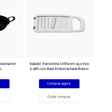
issional em
Ralador Tramontina Utilità em Aço Inox
 L
e ABS com Base Emborrachada Branco
a
Comprar agora
r
Onde comprar