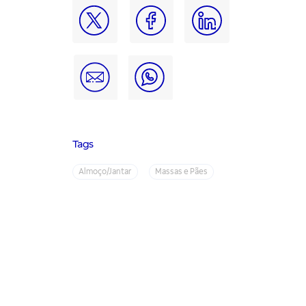
Tags
Almoço/Jantar
Massas e Pães