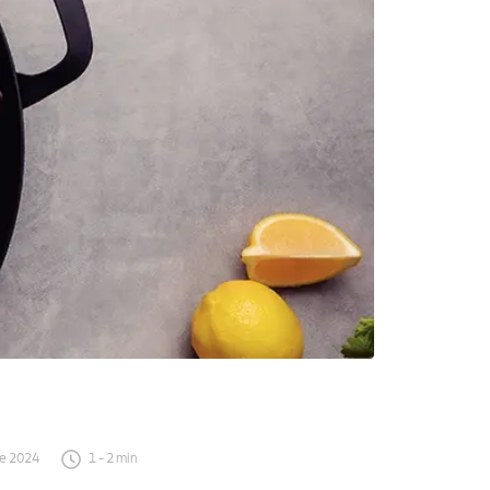
de 2024
1
-
2
min