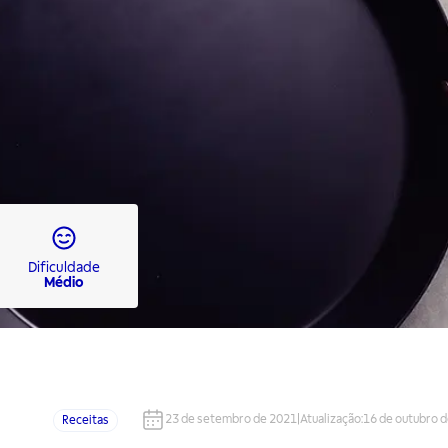
Dificuldade
Médio
23 de setembro de 2021
|
Atualização
:
16 de outubro 
Receitas