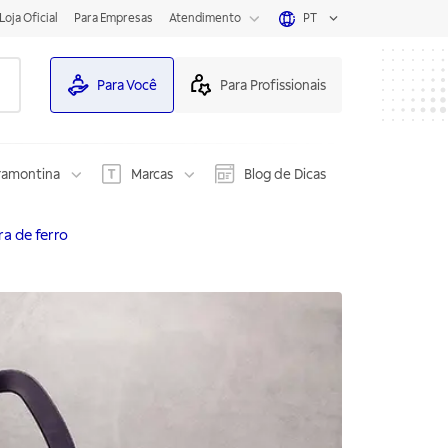
Loja Oficial
Para Empresas
Atendimento
PT
Para Você
Para Profissionais
ramontina
Marcas
Blog de Dicas
ra de ferro