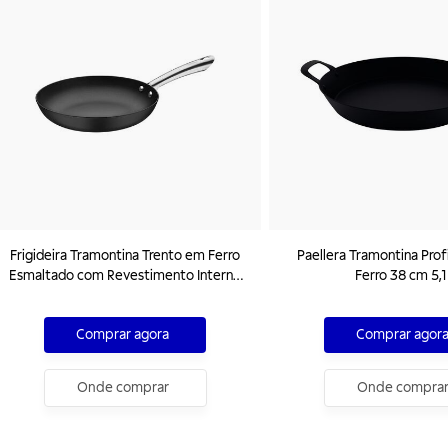
Frigideira Tramontina Trento em Ferro
Paellera Tramontina Prof
Esmaltado com Revestimento Interno
Ferro 38 cm 5,1
em Antiaderente Starflon Excellent 30
cm 3 L
Comprar agora
Comprar agor
Onde comprar
Onde compra