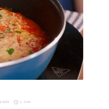
de 2025
1
-
2
min