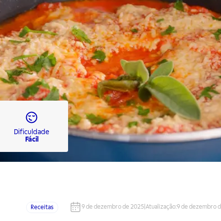
Dificuldade
Fácil
9 de dezembro de 2025
|
Atualização
:
9 de dezembro 
Receitas