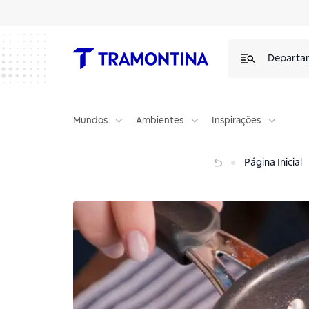
Departa
Mundos
Ambientes
Inspirações
Parmegiana sem forno: receita fácil na frigideira Tunis Tramontina
Página Inicial