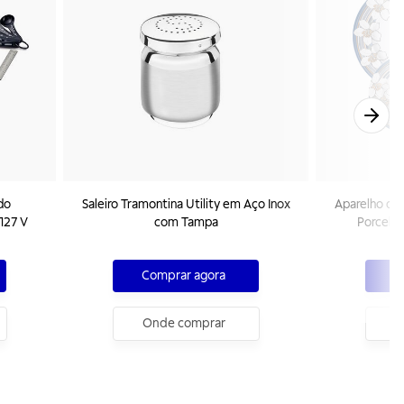
do
Saleiro Tramontina Utility em Aço Inox
Aparelho de 
127 V
com Tampa
Porcela
Comprar agora
C
Onde comprar
O