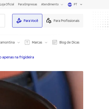
Loja Oficial
Para Empresas
Atendimento
PT
Para Você
Para Profissionais
ramontina
Marcas
Blog de Dicas
o apenas na frigideira