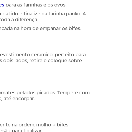
es
para as farinhas e os ovos.
 batido e finalize na farinha panko. A
toda a diferença.
ncada na hora de empanar os bifes.
revestimento cerâmico, perfeito para
os dois lados, retire e coloque sobre
 tomates pelados picados. Tempere com
, até encorpar.
scente na ordem:
molho +
bifes
são para finalizar.