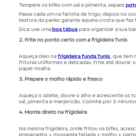
Tempere os bifes com sal e pimenta, separe
pot
Passe cada um na farinha de trigo, depois no ovo
textura da panko garante aquela crosta que faz 
Dica:
use uma
boa tábua
para organizar a sua ba
2. Frite no ponto certo com a frigideira Tunis
Aqueça óleo na
frigideira funda Tunis
, que tem 
frituras uniformes e delicadas. Frite até dourar 
papel-toalha.
3. Prepare o molho rápido e fresco
Aqueça o azeite, doure o alho e acrescente os
sal, pimenta e manjericão. Cozinhe por 5 minutos
4. Monte direto na frigideira
Na mesma frigideira, onde fritou os bifes, acre
empanados +
mussarela fatiada +
molho +
parme