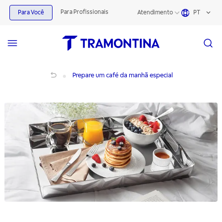
Para Profissionais
Para Você
Atendimento
PT
Prepare um café da manhã especial
Prepare um café da manhã especial