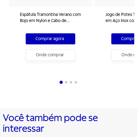
Espátula Tramontina Verano com
Jogo de Potes T
Bojo em Nylon e Cabo de
em Aço Inox com
Polipropileno com Mini Ralador
Peças
Vermelho
Comprar agora
Comprar
Onde comprar
Onde c
Você também pode se
interessar