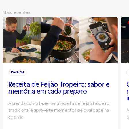
Mais recentes
Receitas
Receita de Feijão Tropeiro: sabor e
memória em cada preparo
Aprenda como fazer uma receita de feijão tropeiro
tradicional e aproveite momentos de qualidade na
A
cozinha
p