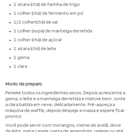
1 xícara (chá) de farinha de trigo
1 colher (chá) de fermento em pó
1/2 colher(chá) de sal
1 colher (sopa) de manteiga derretida
1 colher (chá) de açúcar
1 xícara (chá) de leite
1 gema
1 clara
Modo de preparo
Peneire todos os ingredientes secos. Depois acrescente a
gema, o leite e a manteiga derretida e misture bem. Junte
a clara batida em neve, delicadamente. Pré-aqueça a
máquina de waffle, depois despeje a massa e espere ficar
pronto!
Você pode servir com morangos, creme de avelã, doce
de leite, mel e canela, pasta de amendoim, geleias ou até