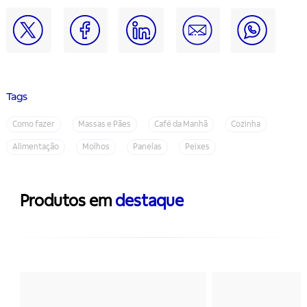
Tags
Como fazer
Massas e Pães
Café da Manhã
Cozinha
Alimentação
Molhos
Panelas
Peixes
Produtos em
destaque