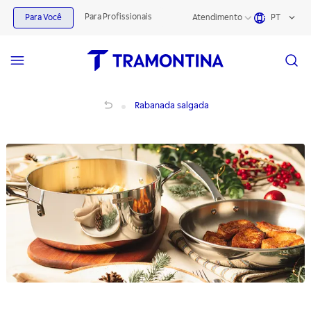
Para Profissionais
Para Você
Atendimento
PT
Rabanada salgada
Rabanada salgada