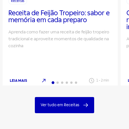
Receitas
Receita de Feijão Tropeiro: sabor e
memória em cada preparo
Aprenda como fazer uma receita de feijão tropeiro
tradicional e aproveite momentos de qualidade na
A
cozinha
p
LEIA MAIS
1
-
2
min
Ver tudo em Receitas