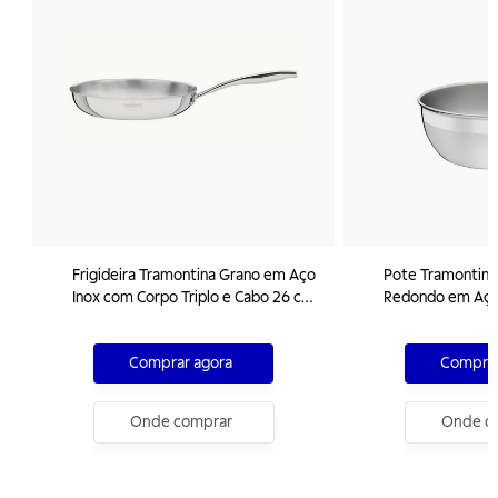
Frigideira Tramontina Grano em Aço
Pote Tramontina
Inox com Corpo Triplo e Cabo 26 cm
Redondo em Aço
2,2 L
Acabamento Fos
cm 2,2 L
Comprar agora
Comprar
Onde comprar
Onde c