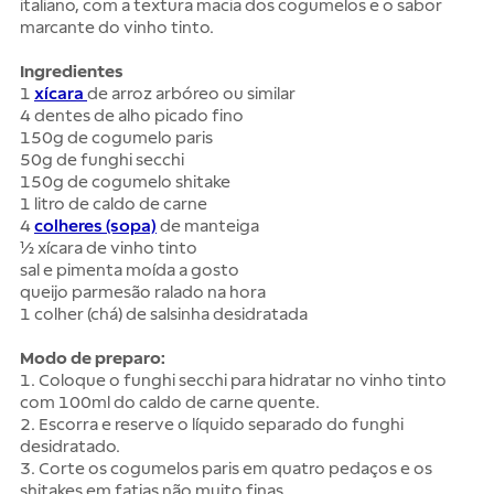
italiano, com a textura macia dos cogumelos e o sabor
marcante do vinho tinto.
Ingredientes
1
xícara
de arroz arbóreo ou similar
4 dentes de alho picado fino
150g de cogumelo paris
50g de funghi secchi
150g de cogumelo shitake
1 litro de caldo de carne
4
colheres (sopa)
de manteiga
½ xícara de vinho tinto
sal e pimenta moída a gosto
queijo parmesão ralado na hora
1 colher (chá) de salsinha desidratada
Modo de preparo:
1. Coloque o funghi secchi para hidratar no vinho tinto
com 100ml do caldo de carne quente.
2. Escorra e reserve o líquido separado do funghi
desidratado.
3. Corte os cogumelos paris em quatro pedaços e os
shitakes em fatias não muito finas.