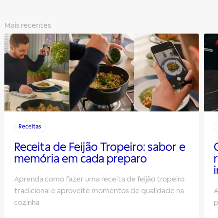
Mais recentes
Receitas
Receita de Feijão Tropeiro: sabor e
memória em cada preparo
Aprenda como fazer uma receita de feijão tropeiro
tradicional e aproveite momentos de qualidade na
A
cozinha
p