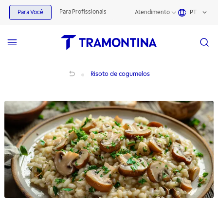
Para Profissionais
Para Você
Atendimento
PT
Risoto de cogumelos
Risoto de cogumelos