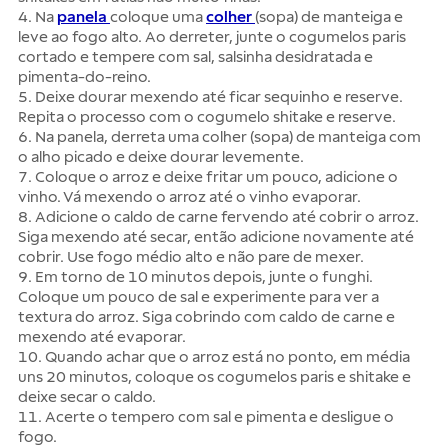
4. Na
panela
coloque uma
colher
(sopa) de manteiga e
leve ao fogo alto. Ao derreter, junte o cogumelos paris
cortado e tempere com sal, salsinha desidratada e
pimenta-do-reino.
5. Deixe dourar mexendo até ficar sequinho e reserve.
Repita o processo com o cogumelo shitake e reserve.
6. Na panela, derreta uma colher (sopa) de manteiga com
o alho picado e deixe dourar levemente.
7. Coloque o arroz e deixe fritar um pouco, adicione o
vinho. Vá mexendo o arroz até o vinho evaporar.
8. Adicione o caldo de carne fervendo até cobrir o arroz.
Siga mexendo até secar, então adicione novamente até
cobrir. Use fogo médio alto e não pare de mexer.
9. Em torno de 10 minutos depois, junte o funghi.
Coloque um pouco de sal e experimente para ver a
textura do arroz. Siga cobrindo com caldo de carne e
mexendo até evaporar.
10. Quando achar que o arroz está no ponto, em média
uns 20 minutos, coloque os cogumelos paris e shitake e
deixe secar o caldo.
11. Acerte o tempero com sal e pimenta e desligue o
fogo.