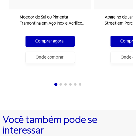
Moedor de Sal ou Pimenta
Aparelho de Jant
Tramontina em Aço Inox e Acrílico
Street em Porce
com Moinho em Cerâmica
Peças
Comprar agora
Comprar
Onde comprar
Onde c
Você também pode se
interessar