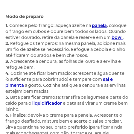
Modo de preparo
1.
Comece pelo frango: aqueça azeite na
panela
, coloque
o frango em cubos e doure bem todos os lados. Quando
estiver dourado, retire da panela e reserve em um
bowl
.
2.
Refogue os temperos: na mesma panela, adicione mais
um fio de azeite se necessário. Refogue a cebola e o alho
até ficarem dourados e bem cheirosos.
3.
Acrescente a cenoura, as folhas de louro e a ervilha e
refogue bem.
4.
Cozinhe até ficar bem macio: acrescente água quente
(o suficiente para cobrir tudo) e tempere com
sal e
pimenta
a gosto. Cozinhe até que a cenoura e as ervilhas
estejam bem macias.
5.
Bata para ficar cremosa: transfira os legumes e parte do
caldo para o
liquidificador
e bata até virar um creme bem
lisinho.
6.
Finalize: devolva o creme para a panela. Acrescente o
frango desfiado, misture bem e acerte o sal se precisar.
Sirva quentinha no seu prato preferido (para ficar ainda
mais aconchegante), com pão, torrada ou aquele