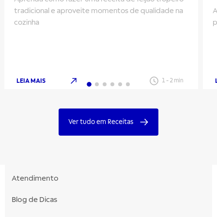
tradicional e aproveite momentos de qualidade na
A
cozinha
p
LEIA MAIS
1
-
2
min
Ver tudo em Receitas
Atendimento
Blog de Dicas