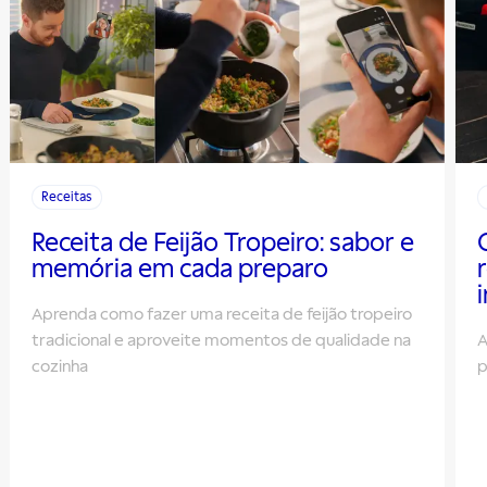
Receitas
Receita de Feijão Tropeiro: sabor e
memória em cada preparo
Aprenda como fazer uma receita de feijão tropeiro
tradicional e aproveite momentos de qualidade na
A
cozinha
p