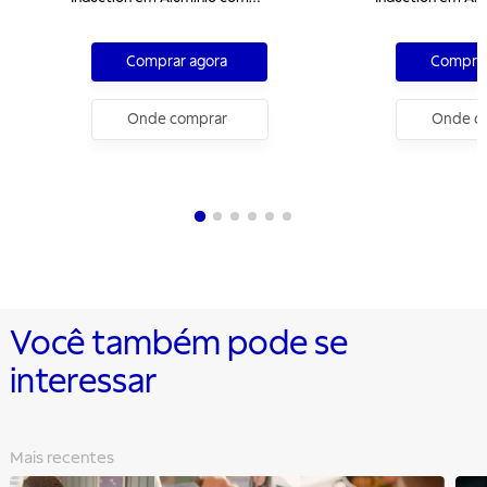
Revestimento Interno e Externo em
Revestimento In
Antiaderente Starflon Excellent
Antiaderente Sta
Comprar agora
Comprar
Areia 4 Peças
Azul Ardósia 4 P
Onde comprar
Onde c
Você também pode se
interessar
Mais recentes