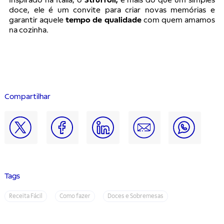
Inspirado na Itália, o
Struffoli,
é mais do que um simples
doce, ele é um convite para criar novas memórias e
garantir aquele
tempo de qualidade
com quem amamos
na cozinha.
Compartilhar
Tags
Receita Fácil
Como fazer
Doces e Sobremesas