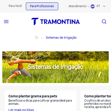
Sistemas de Irrigação | Tramontina
Para Você
Para Profissionais
Atendimento
PT
Sistemas de Irrigação
Sistemas de Irrigação
Sistemas de Irrigação
Como plantar grama para pets
Como plantar t
Benefícios e dicas para cultivar grama ideal para
O cultivo de um dos
animais.
preferidos no mundo
receita, aprenda a f
Ler mais no blog