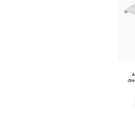
A
dir