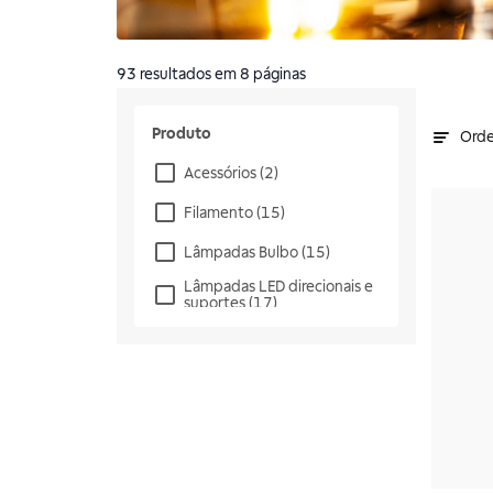
93
resultados
em 8 páginas
Produto
Orde
Acessórios
(2)
Filamento
(15)
Lâmpadas Bulbo
(15)
Lâmpadas LED direcionais e
suportes
(17)
Lâmpadas Tubo
(4)
Lâmpadas de Alta Potência
(21)
Spot
(15)