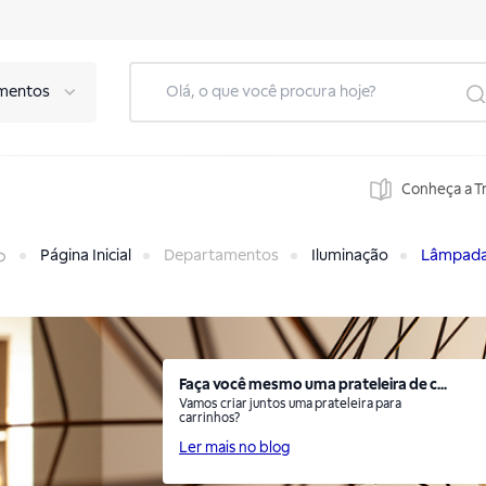
mentos
Conheça a T
Página Inicial
Departamentos
Iluminação
Lâmpad
Faça você mesmo uma prateleira de c...
Vamos criar juntos uma prateleira para
carrinhos?
Ler mais no blog