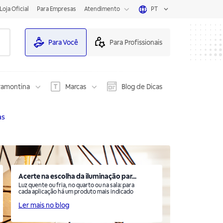
Loja Oficial
Para Empresas
Atendimento
PT
Para Você
Para Profissionais
ramontina
Marcas
Blog de Dicas
as
Acerte na escolha da iluminação par...
Luz quente ou fria, no quarto ou na sala: para
cada aplicação há um produto mais indicado
Ler mais no blog