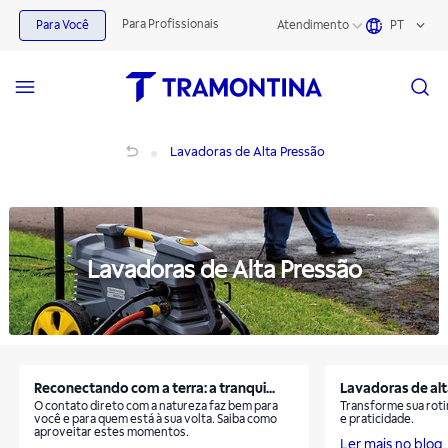
Lavadoras de Alta Pressão | Tramontina
Para Profissionais
Para Você
Atendimento
PT
Lavadoras de Alta Pressão
Lavadoras de Alta Pressão
Lavadoras de Alta Pressão
Reconectando com a terra: a tranqui...
Lavadoras de alt
O contato direto com a natureza faz bem para
Transforme sua roti
você e para quem está à sua volta. Saiba como
e praticidade.
aproveitar estes momentos.
Ler mais no blog