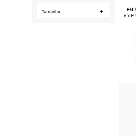
Peti
Tamanho
em Ma