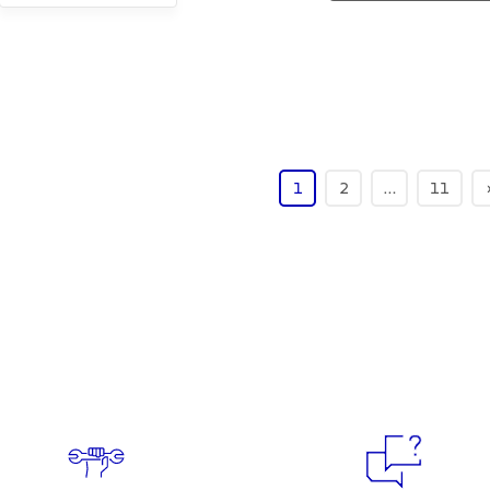
1
2
…
11