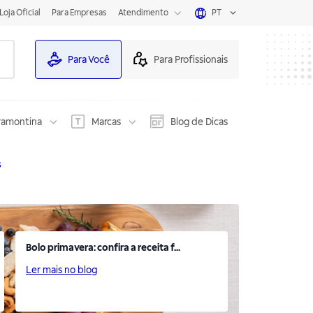
Loja Oficial
Para Empresas
Atendimento
PT
Para Você
Para Profissionais
ramontina
Marcas
Blog de Dicas
s
Bolo primavera: confira a receita f...
Ler mais no blog