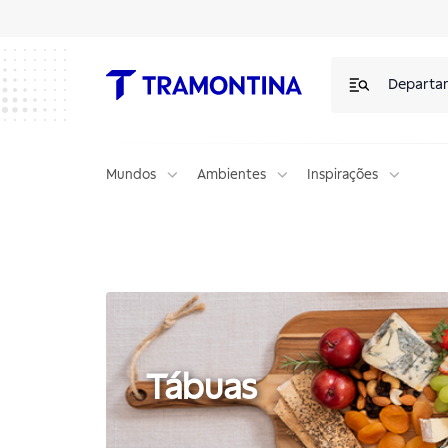
Tábuas | Tramontina
Departa
Mundos
Ambientes
Inspirações
Tábuas
Tábuas