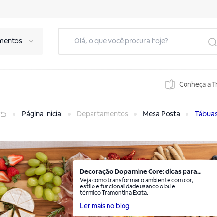
mentos
Conheça a T
Página Inicial
Departamentos
Mesa Posta
Tábua
Decoração Dopamine Core: dicas para...
Veja como transformar o ambiente com cor,
estilo e funcionalidade usando o bule
térmico Tramontina Exata.
Ler mais no blog