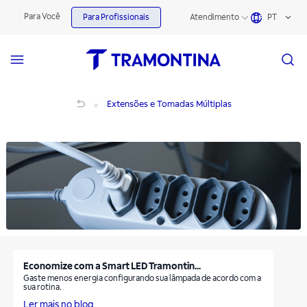
Extensões e Tomadas Múltiplas | Tramontina
Para Você
Para Profissionais
Atendimento
PT
Extensões e Tomadas Múltiplas
Extensões e Tomadas Múltiplas
Economize com a Smart LED Tramontin...
Gaste menos energia configurando sua lâmpada de acordo com a
sua rotina.
Ler mais no blog