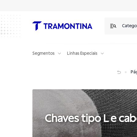
Chaves tipo L e cabo T | Tramontina
Catego
Segmentos
Linhas Especiais
Chaves tipo L e cabo T
Pág
Chaves tipo L e cab