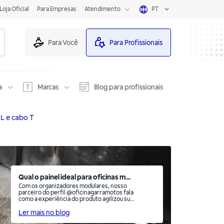
Loja Oficial
Para Empresas
Atendimento
PT
Para Você
Para Profissionais
a
Marcas
Blog para profissionais
 L e cabo T
Qual o painel ideal para oficinas m...
Com os organizadores modulares, nosso
parceiro do perfil @oficinagarramotos fala
como a experiência do produto agilizou sua
rotina na oficina.
Ler mais no blog