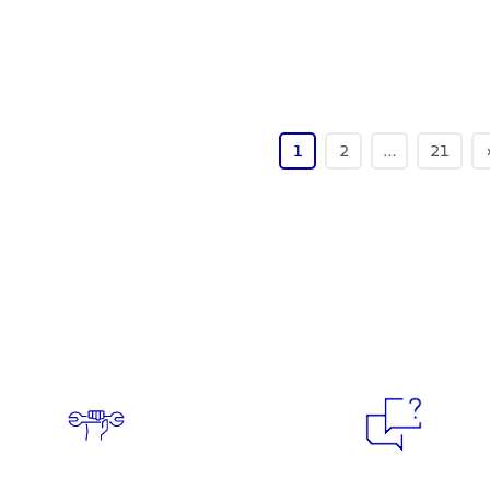
1
2
…
21