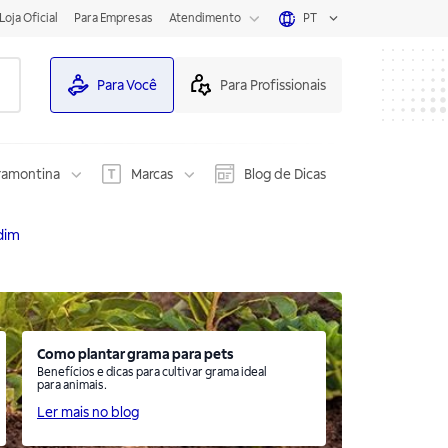
Loja Oficial
Para Empresas
Atendimento
PT
Para Você
Para Profissionais
ramontina
Marcas
Blog de Dicas
dim
Como plantar grama para pets
Benefícios e dicas para cultivar grama ideal
para animais.
Ler mais no blog