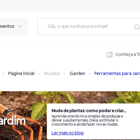
mentos
Conheça a T
Página Inicial
Mundos
Garden
Ferramentas para Jar
Muda de plantas: como podar e criar...
Aprenda uma técnica simples de poda para
ardim
deixar sua planta mais cheia, estimular o
crescimento e ainda fazer novas mudas.
Ler mais no blog