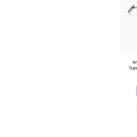
An
Tram