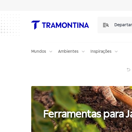
Produtos para Ferramentas para Jardim | Tramontina
Departa
Mundos
Ambientes
Inspirações
Ferramentas para Jardim
Ferramentas para J